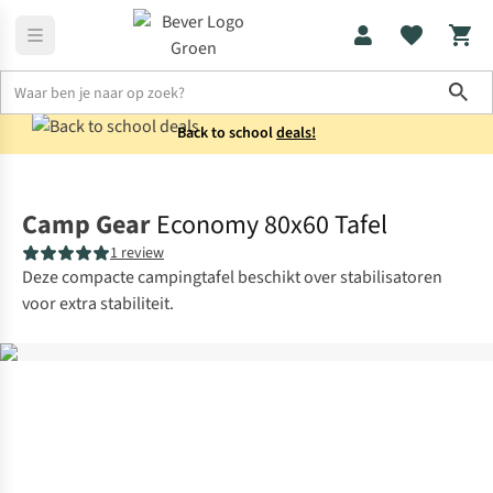
Sho
Back to school
deals!
Kampeermeubels
Tafels
Camp Gear
Economy 80x60 Tafel
1 review
Deze compacte campingtafel beschikt over stabilisatoren
voor extra stabiliteit.