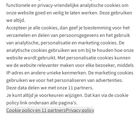
functionele en privacy-vriendelijke analytische cookies om
onze website goed en veilig te laten werken. Deze gebruiken
Direct advies van een Buitenexpert
we altijd.
Accepteer je alle cookies, dan geef je toestemming voor het
+31 (0)85 888 50 88
verzamelen en delen van persoonsgegevens en het gebruik
+31 6 12 28 49 80
van analytische, personalisatie en marketing cookies. De
analytische cookies gebruiken we om bij te houden hoe onze
Contactformulier
website wordt gebruikt. Met personalisatie cookies kunnen
we de website relevanter maken voor elke bezoeker, middels
IP-adres en andere unieke kenmerken. De marketing cookies
Algeme
gebruiken we voor het personaliseren van advertenties.
voorwa
Deze data delen we met onze 11 partners.
|
Je kunt altijd je voorkeuren wijzigen. Dat kan via de cookie
Priva
policy link onderaan alle pagina's.
polic
Cookie policy en 11 partners
Privacy policy
|
Cook
polic
|