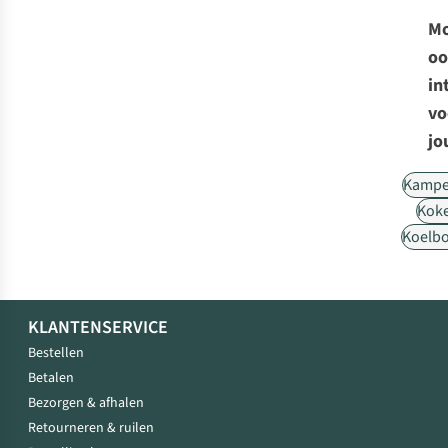
Mo
oo
in
vo
jo
Kampe
Kok
Koelb
KLANTENSERVICE
Bestellen
Betalen
Bezorgen & afhalen
Retourneren & ruilen