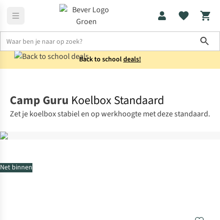
Sho
Back to school
deals!
Koken
Koelboxen
Camp Guru
Koelbox Standaard
Zet je koelbox stabiel en op werkhoogte met deze standaard.
Net binnen