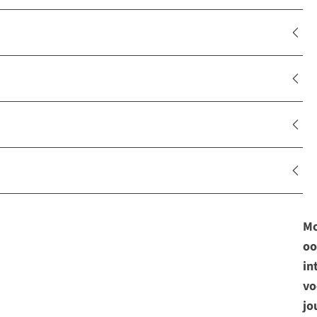
Mo
oo
in
vo
jo