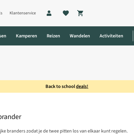
ls
Klantenservice
Shopping cart
sen
Kamperen
Reizen
Wandelen
Activiteiten
Back to school
deals!
axi CV Gasbrander
brander
e branders zodat je de twee pitten los van elkaar kunt regelen.