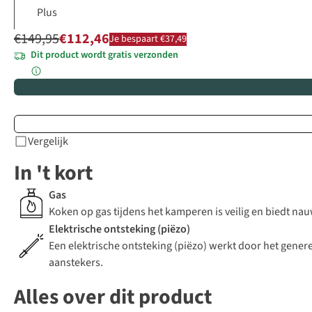
€149,95
€112,46
Je bespaart €37,49
Dit product wordt gratis verzonden
Vergelijk
In 't kort
Gas
Koken op gas tijdens het kamperen is veilig en biedt na
Elektrische ontsteking (piëzo)
Een elektrische ontsteking (piëzo) werkt door het genere
aanstekers.
Alles over dit product