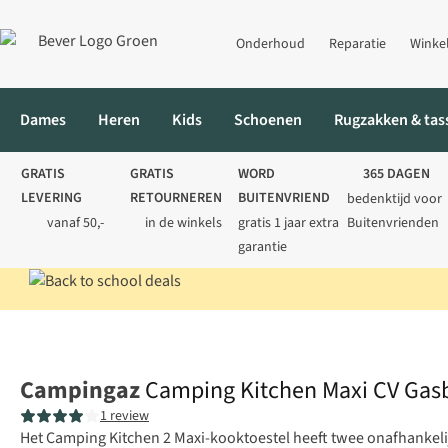
Onderhoud
Reparatie
Winke
Dames
Heren
Kids
Schoenen
Rugzakken & tas
GRATIS
GRATIS
WORD
365 DAGEN
LEVERING
RETOURNEREN
BUITENVRIEND
bedenktijd voor
vanaf 50,-
in de winkels
gratis 1 jaar extra
Buitenvrienden
garantie
Home
Kamperen
Koken
Kooktoestellen
Camping Kitchen M
Campingaz
Camping Kitchen Maxi CV Gas
1 review
Het Camping Kitchen 2 Maxi-kooktoestel heeft twee onafhankelijk