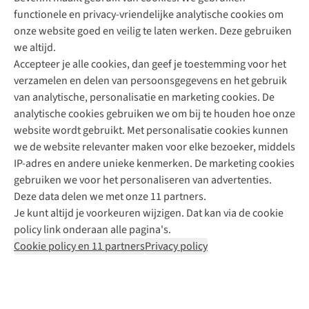
functionele en privacy-vriendelijke analytische cookies om
onze website goed en veilig te laten werken. Deze gebruiken
Direct advies van een Buitenexpert
we altijd.
Accepteer je alle cookies, dan geef je toestemming voor het
+31 (0)85 888 50 88
verzamelen en delen van persoonsgegevens en het gebruik
+31 6 12 28 49 80
van analytische, personalisatie en marketing cookies. De
analytische cookies gebruiken we om bij te houden hoe onze
Contactformulier
website wordt gebruikt. Met personalisatie cookies kunnen
we de website relevanter maken voor elke bezoeker, middels
IP-adres en andere unieke kenmerken. De marketing cookies
Algeme
gebruiken we voor het personaliseren van advertenties.
voorwa
Deze data delen we met onze 11 partners.
|
Je kunt altijd je voorkeuren wijzigen. Dat kan via de cookie
Priva
policy link onderaan alle pagina's.
polic
Cookie policy en 11 partners
Privacy policy
|
Cook
polic
|