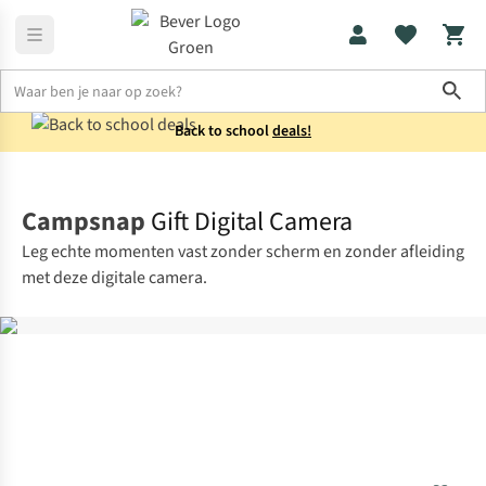
Sho
Back to school
deals!
Home
Elektronica
Campsnap
Gift Digital Camera
Leg echte momenten vast zonder scherm en zonder afleiding
met deze digitale camera.