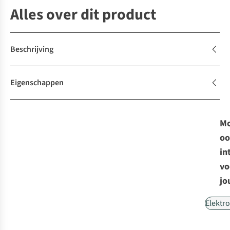
Alles over dit product
Beschrijving
Eigenschappen
Mo
oo
in
vo
jo
Elektr