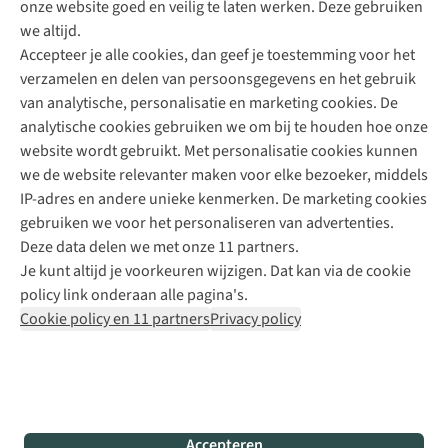
onze website goed en veilig te laten werken. Deze gebruiken
Direct advies van een Buitenexpert
we altijd.
Accepteer je alle cookies, dan geef je toestemming voor het
+31 (0)85 888 50 88
verzamelen en delen van persoonsgegevens en het gebruik
+31 6 12 28 49 80
van analytische, personalisatie en marketing cookies. De
analytische cookies gebruiken we om bij te houden hoe onze
Contactformulier
website wordt gebruikt. Met personalisatie cookies kunnen
we de website relevanter maken voor elke bezoeker, middels
IP-adres en andere unieke kenmerken. De marketing cookies
Algeme
gebruiken we voor het personaliseren van advertenties.
voorwa
Deze data delen we met onze 11 partners.
|
Je kunt altijd je voorkeuren wijzigen. Dat kan via de cookie
Priva
policy link onderaan alle pagina's.
polic
Cookie policy en 11 partners
Privacy policy
|
Cook
polic
|
© 202
Accepteren