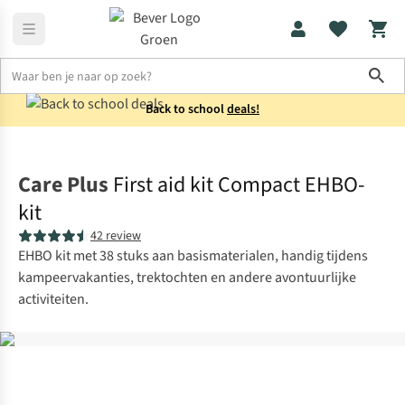
Sho
Back to school
deals!
Verzorging & bescherming
EHBO
Care Plus
First aid kit Compact EHBO-
kit
42 review
EHBO kit met 38 stuks aan basismaterialen, handig tijdens
kampeervakanties, trektochten en andere avontuurlijke
activiteiten.