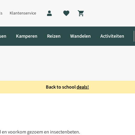
ls
Klantenservice
Shopping cart
sen
Kamperen
Reizen
Wandelen
Activiteiten
Back to school
deals!
Pop-Up Dome 1P Mosquito Net
fd en voorkom gezoem en insectenbeten.