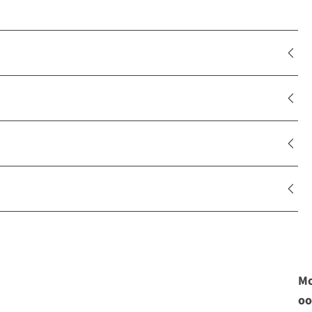
Mo
oo