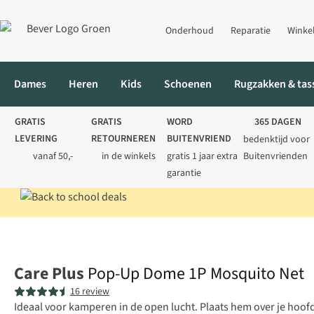
Onderhoud
Reparatie
Winke
Dames
Heren
Kids
Schoenen
Rugzakken & tas
GRATIS
GRATIS
WORD
365 DAGEN
LEVERING
RETOURNEREN
BUITENVRIEND
bedenktijd voor
vanaf 50,-
in de winkels
gratis 1 jaar extra
Buitenvrienden
garantie
Home
Reisaccessoires
Verzorging & bescherming
Klamboes
Care Plus
Pop-Up Dome 1P Mosquito Net
16 review
Ideaal voor kamperen in de open lucht. Plaats hem over je hoo