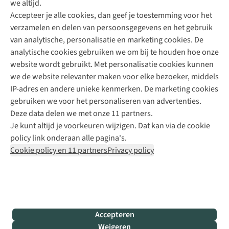
we altijd.
Accepteer je alle cookies, dan geef je toestemming voor het
+31 (0)85 888 50 88
verzamelen en delen van persoonsgegevens en het gebruik
+31 6 12 28 49 80
van analytische, personalisatie en marketing cookies. De
analytische cookies gebruiken we om bij te houden hoe onze
Contactformulier
website wordt gebruikt. Met personalisatie cookies kunnen
we de website relevanter maken voor elke bezoeker, middels
IP-adres en andere unieke kenmerken. De marketing cookies
Algeme
gebruiken we voor het personaliseren van advertenties.
voorwa
Deze data delen we met onze 11 partners.
|
Je kunt altijd je voorkeuren wijzigen. Dat kan via de cookie
Priva
policy link onderaan alle pagina's.
polic
Cookie policy en 11 partners
Privacy policy
|
Cook
polic
|
© 202
Accepteren
Bever
Weigeren
B.V. Al