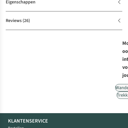
Eigenschappen
Reviews
(26)
Mo
oo
in
vo
jo
Wande
Trekk
KLANTENSERVICE