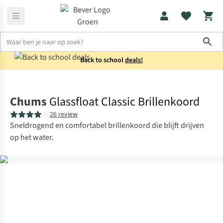
Sho
Back to school
deals!
Wandelen
Trekking
Chums
Glassfloat Classic Brillenkoord
26 review
Sneldrogend en comfortabel brillenkoord die blijft drijven
op het water.