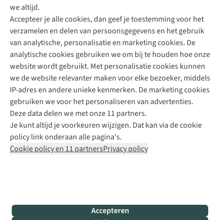
Direct advies van een Buitenexpert
we altijd.
Accepteer je alle cookies, dan geef je toestemming voor het
+31 (0)85 888 50 88
verzamelen en delen van persoonsgegevens en het gebruik
+31 6 12 28 49 80
van analytische, personalisatie en marketing cookies. De
analytische cookies gebruiken we om bij te houden hoe onze
Contactformulier
website wordt gebruikt. Met personalisatie cookies kunnen
we de website relevanter maken voor elke bezoeker, middels
IP-adres en andere unieke kenmerken. De marketing cookies
Algeme
gebruiken we voor het personaliseren van advertenties.
voorwa
Deze data delen we met onze 11 partners.
|
Je kunt altijd je voorkeuren wijzigen. Dat kan via de cookie
Priva
policy link onderaan alle pagina's.
polic
Cookie policy en 11 partners
Privacy policy
|
Cook
polic
|
© 202
Accepteren
Bever