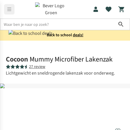
Sho
Back to school
deals!
Reisaccessoires
Lakenzakken
Cocoon
Mummy Microfiber Lakenzak
27 review
Lichtgewicht en sneldrogende lakenzak voor onderweg.