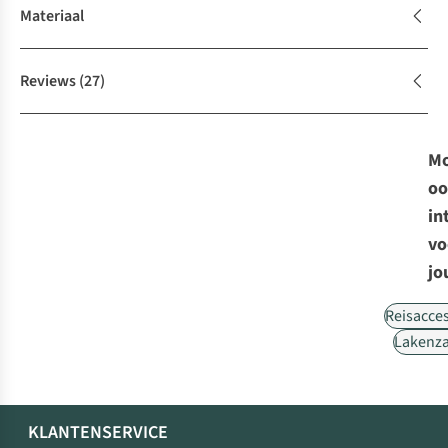
Materiaal
Reviews
(27)
Mo
oo
in
vo
jo
Reisacce
Lakenz
KLANTENSERVICE