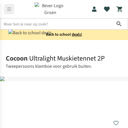
Sho
Back to school
deals!
Verzorging & bescherming
Klamboes
Cocoon
Ultralight Muskietennet 2P
Tweepersoons klamboe voor gebruik buiten.