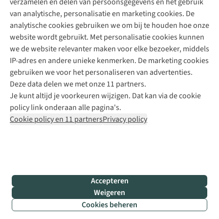
verzamelen en delen van persoonsgegevens en het gebruik
+31 6 12 28 49 80
van analytische, personalisatie en marketing cookies. De
analytische cookies gebruiken we om bij te houden hoe onze
Contactformulier
website wordt gebruikt. Met personalisatie cookies kunnen
we de website relevanter maken voor elke bezoeker, middels
IP-adres en andere unieke kenmerken. De marketing cookies
Algeme
gebruiken we voor het personaliseren van advertenties.
voorwa
Deze data delen we met onze 11 partners.
|
Je kunt altijd je voorkeuren wijzigen. Dat kan via de cookie
Priva
policy link onderaan alle pagina's.
polic
Cookie policy en 11 partners
Privacy policy
|
Cook
polic
|
© 202
Accepteren
Bever
Weigeren
B.V. Al
Cookies beheren
rights
reser