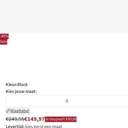
-40%
Sale
Kleur
:
Black
Kies jouw maat:
S
Maattabel
€249,95
€149,97
Je bespaart €99,98
Levertijd:
kies eerst een maat