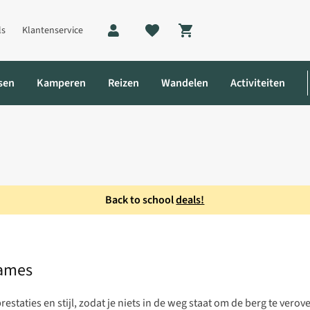
ls
Klantenservice
Shopping cart
sen
Kamperen
Reizen
Wandelen
Activiteiten
Back to school
deals!
ibroek Dames
Dames
taties en stijl, zodat je niets in de weg staat om de berg te verov