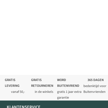
GRATIS
GRATIS
WORD
365 DAGEN
LEVERING
RETOURNEREN
BUITENVRIEND
bedenktijd voor
vanaf 50,-
in de winkels
gratis 1 jaar extra
Buitenvrienden
garantie
KLANTENSERVICE