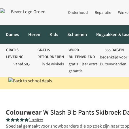
Onderhoud
Reparatie
Winke
Dames
Heren
Kids
Schoenen
Rugzakken & tas
GRATIS
GRATIS
WORD
365 DAGEN
LEVERING
RETOURNEREN
BUITENVRIEND
bedenktijd voor
vanaf 50,-
in de winkels
gratis 1 jaar extra
Buitenvrienden
garantie
Home
Dames
Skikleding
Skibroeken
W Slash Bib Pants Sk
Colourwear
W Slash Bib Pants Skibroek 
1 review
Speciaal gemaakt voor snowboarders die op zoek zijn naar toppres