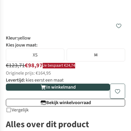
Kleur
:
yellow
Kies jouw maat:
XS
M
€123,71
€98,97
Je bespaart €24,74
Originele prijs: €164,95
Levertijd:
kies eerst een maat
In winkelmand
Bekijk winkelvoorraad
Vergelijk
Alles over dit product