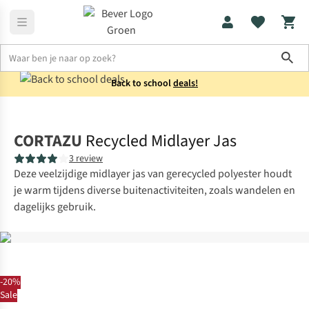
Sho
Back to school
deals!
Jassen
Winterjassen
CORTAZU
Recycled Midlayer Jas
3 review
Deze veelzijdige midlayer jas van gerecycled polyester houdt
je warm tijdens diverse buitenactiviteiten, zoals wandelen en
dagelijks gebruik.
-20%
Sale