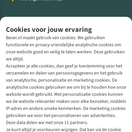
Volg ons voor meer Buiten
Cookies voor jouw ervaring
Bever.nl maakt gebruik van cookies. We gebruiken
functionele en privacy-vriendelijke analytische cookies om
onze website goed en veilig te laten werken. Deze gebruiken
Direct advies van een Buitenexpert
we altijd.
Accepteer je alle cookies, dan geef je toestemming voor het
+31 (0)85 888 50 88
verzamelen en delen van persoonsgegevens en het gebruik
+31 6 12 28 49 80
van analytische, personalisatie en marketing cookies. De
analytische cookies gebruiken we om bij te houden hoe onze
Contactformulier
website wordt gebruikt. Met personalisatie cookies kunnen
we de website relevanter maken voor elke bezoeker, middels
IP-adres en andere unieke kenmerken. De marketing cookies
Algeme
gebruiken we voor het personaliseren van advertenties.
voorwa
Deze data delen we met onze 11 partners.
|
Je kunt altijd je voorkeuren wijzigen. Dat kan via de cookie