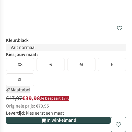
Kleur
:
black
Valt normaal
Kies jouw maat:
XS
S
M
L
XL
Maattabel
€47,97
€39,98
Je bespaart 17%
Originele prijs: €79,95
Levertijd:
kies eerst een maat
In winkelmand