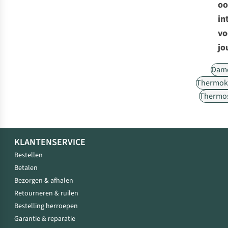
oo
in
vo
jo
Dam
Thermok
Thermos
KLANTENSERVICE
Bestellen
Betalen
Bezorgen & afhalen
Retourneren & ruilen
Bestelling herroepen
Garantie & reparatie