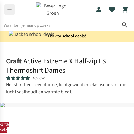
Sho
Back to school
deals!
Thermokleding
Thermoshirts
Craft
Active Extreme X Half-zip LS
Thermoshirt Dames
1 review
Het shirt heeft een dunne, lichtgewicht en elastische stof die
lucht vasthoudt en warmte biedt.
-17%
Sale