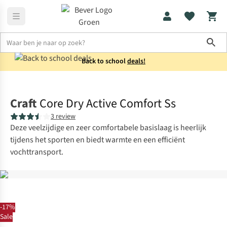
Sho
Back to school
deals!
Thermokleding
Thermoshirts
Craft
Core Dry Active Comfort Ss
3 review
Deze veelzijdige en zeer comfortabele basislaag is heerlijk
tijdens het sporten en biedt warmte en een efficiënt
vochttransport.
-17%
Sale