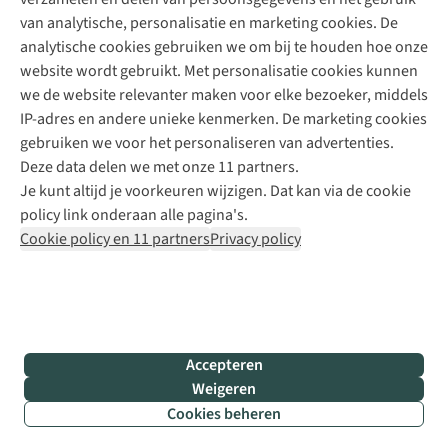
+31 6 12 28 49 80
van analytische, personalisatie en marketing cookies. De
analytische cookies gebruiken we om bij te houden hoe onze
Contactformulier
website wordt gebruikt. Met personalisatie cookies kunnen
we de website relevanter maken voor elke bezoeker, middels
IP-adres en andere unieke kenmerken. De marketing cookies
Algeme
gebruiken we voor het personaliseren van advertenties.
voorwa
Deze data delen we met onze 11 partners.
|
Je kunt altijd je voorkeuren wijzigen. Dat kan via de cookie
Priva
policy link onderaan alle pagina's.
polic
Cookie policy en 11 partners
Privacy policy
|
Cook
polic
|
© 202
Accepteren
Bever
Weigeren
B.V. Al
Cookies beheren
rights
reser