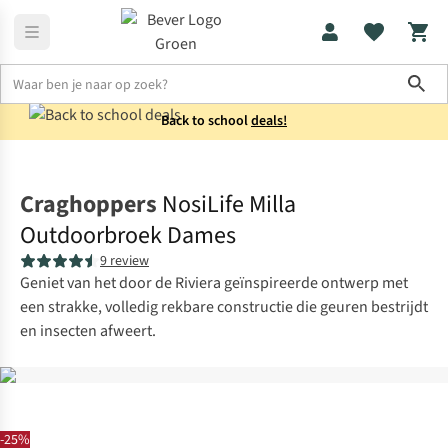
Sho
Back to school
deals!
Broeken
Wandelbroeken
Craghoppers
NosiLife Milla
Outdoorbroek Dames
9 review
Geniet van het door de Riviera geïnspireerde ontwerp met
een strakke, volledig rekbare constructie die geuren bestrijdt
en insecten afweert.
-25%