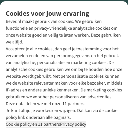
Volg ons voor meer Buiten
Cookies voor jouw ervaring
Bever.nl maakt gebruik van cookies. We gebruiken
functionele en privacy-vriendelijke analytische cookies om
onze website goed en veilig te laten werken. Deze gebruiken
Direct advies van een Buitenexpert
we altijd.
Accepteer je alle cookies, dan geef je toestemming voor het
+31 (0)85 888 50 88
verzamelen en delen van persoonsgegevens en het gebruik
+31 6 12 28 49 80
van analytische, personalisatie en marketing cookies. De
analytische cookies gebruiken we om bij te houden hoe onze
Contactformulier
website wordt gebruikt. Met personalisatie cookies kunnen
we de website relevanter maken voor elke bezoeker, middels
IP-adres en andere unieke kenmerken. De marketing cookies
Algeme
gebruiken we voor het personaliseren van advertenties.
voorwa
Deze data delen we met onze 11 partners.
|
Je kunt altijd je voorkeuren wijzigen. Dat kan via de cookie
Priva
policy link onderaan alle pagina's.
polic
Cookie policy en 11 partners
Privacy policy