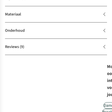
Materiaal
Onderhoud
Reviews
(9)
Mo
oo
in
vo
jo
Dam