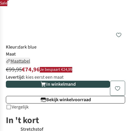
Sale
Kleur
:
dark blue
Maat
Maattabel
€99,95
€74,96
Je bespaart €24,99
Levertijd:
kies eerst een maat
In winkelmand
Bekijk winkelvoorraad
Vergelijk
In 't kort
Stretchstof