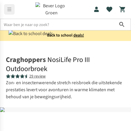
Sho
Back to school
deals!
Broeken
Wandelbroeken
Craghoppers
NosiLife Pro III
Outdoorbroek
29 review
Zon- en insectenwerende stretch reisbroek die uitstekende
prestaties levert voor avonturen in warme klimaten met
behoud van je bewegingsvrijheid.