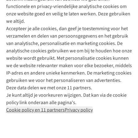
functionele en privacy-vriendelijke analytische cookies om
onze website goed en veilig te laten werken. Deze gebruiken
Direct advies van een Buitenexpert
we altijd.
Accepteer je alle cookies, dan geef je toestemming voor het
+31 (0)85 888 50 88
verzamelen en delen van persoonsgegevens en het gebruik
+31 6 12 28 49 80
van analytische, personalisatie en marketing cookies. De
analytische cookies gebruiken we om bij te houden hoe onze
Contactformulier
website wordt gebruikt. Met personalisatie cookies kunnen
we de website relevanter maken voor elke bezoeker, middels
IP-adres en andere unieke kenmerken. De marketing cookies
Algeme
gebruiken we voor het personaliseren van advertenties.
voorwa
Deze data delen we met onze 11 partners.
|
Je kunt altijd je voorkeuren wijzigen. Dat kan via de cookie
Priva
policy link onderaan alle pagina's.
polic
Cookie policy en 11 partners
Privacy policy
|
Cook
polic
|