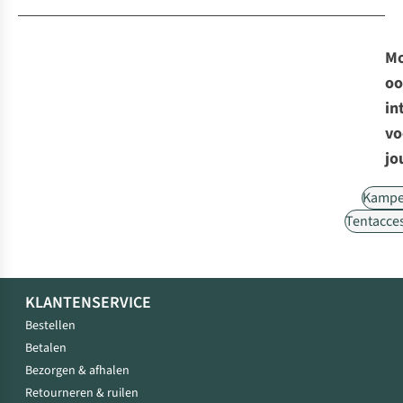
Mo
oo
in
vo
jo
Kampe
Tentacce
KLANTENSERVICE
Bestellen
Betalen
Bezorgen & afhalen
Retourneren & ruilen