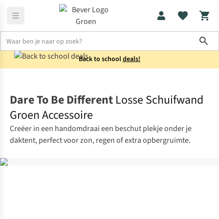
Sho
Back to school
deals!
Kamperen
Tentaccessoires
Dare To Be Different
Losse Schuifwand
Groen Accessoire
Creëer in een handomdraai een beschut plekje onder je
daktent, perfect voor zon, regen of extra opbergruimte.