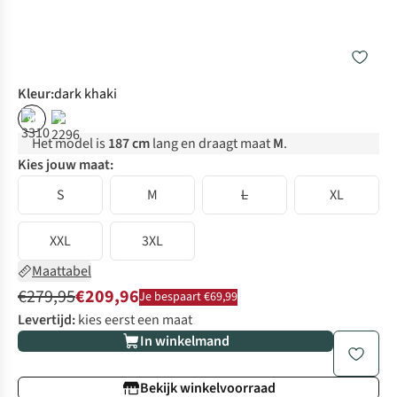
Kleur
:
dark khaki
%
%
Het model is
187 cm
lang en draagt maat
M
.
Kies jouw maat:
S
M
L
XL
XXL
3XL
Maattabel
€279,95
€209,96
Je bespaart €69,99
Levertijd:
kies eerst een maat
In winkelmand
Bekijk winkelvoorraad