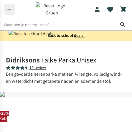
Sho
Back to school
deals!
Jassen
Winterjassen
Didriksons
Falke Parka Unisex
19 review
Een gevoerde herenparka met een ¾ lengte, volledig wind-
en waterdicht met getapete naden en ademende stof.
-25%
Sale