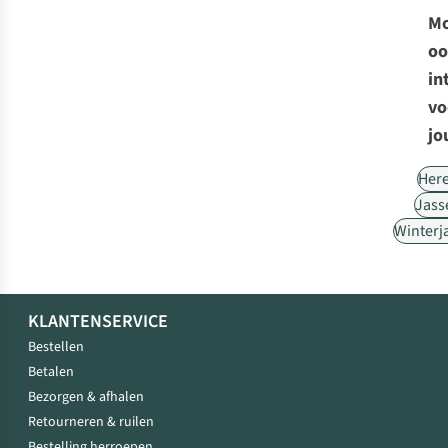
Mo
oo
in
vo
jo
Her
Jass
Winterj
KLANTENSERVICE
Bestellen
Betalen
Bezorgen & afhalen
Retourneren & ruilen
Bestelling herroepen