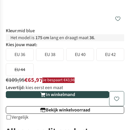
Kleur
:
mid blue
Het model is
175 cm
lang en draagt maat
36
.
Kies jouw maat:
EU 36
EU 38
EU 40
EU 42
EU 44
€109,95
€65,97
Je bespaart €43,98
Levertijd:
kies eerst een maat
In winkelmand
Bekijk winkelvoorraad
Vergelijk