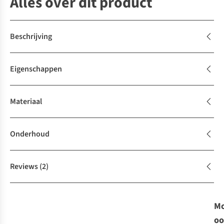
Alles over dit product
Beschrijving
Eigenschappen
Materiaal
Onderhoud
Reviews
(2)
Mo
oo