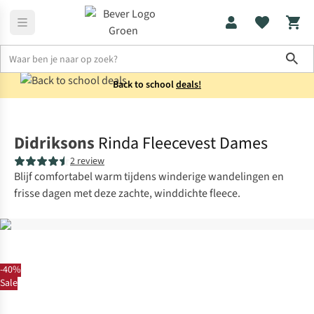
Sho
Back to school
deals!
Fleeces
Fleecevesten
Didriksons
Rinda Fleecevest Dames
2 review
Blijf comfortabel warm tijdens winderige wandelingen en
frisse dagen met deze zachte, winddichte fleece.
-40%
Sale