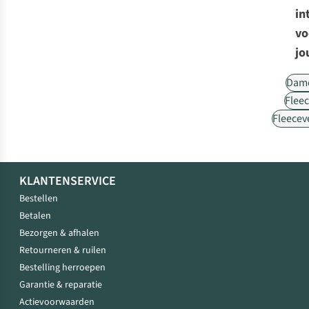
in
vo
jo
Dam
Flee
Fleecev
KLANTENSERVICE
Bestellen
Betalen
Bezorgen & afhalen
Retourneren & ruilen
Bestelling herroepen
Garantie & reparatie
Actievoorwaarden