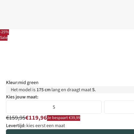
-25%
Sale
Kleur
:
mid green
Het model is
175 cm
lang en draagt maat
S
.
Kies jouw maat:
S
€159,95
€119,96
Je bespaart €39,99
Levertijd:
kies eerst een maat