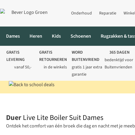
Onderhoud
Reparatie
Winke
Dames
Heren
Kids
Schoenen
Rugzakken & tas
GRATIS
GRATIS
WORD
365 DAGEN
LEVERING
RETOURNEREN
BUITENVRIEND
bedenktijd voor
vanaf 50,-
in de winkels
gratis 1 jaar extra
Buitenvrienden
garantie
Home
Dames
Broeken
Wandelbroeken
Live Lite Boiler Sui
Duer
Live Lite Boiler Suit Dames
Ontdek het comfort van één broek die dag en nacht met je mee