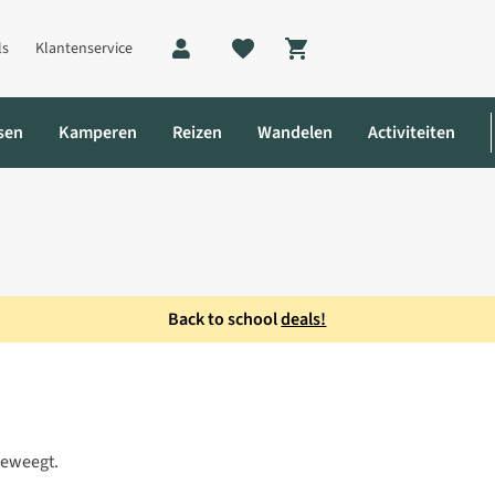
ls
Klantenservice
Shopping cart
sen
Kamperen
Reizen
Wandelen
Activiteiten
Back to school
deals!
t Dames
beweegt.