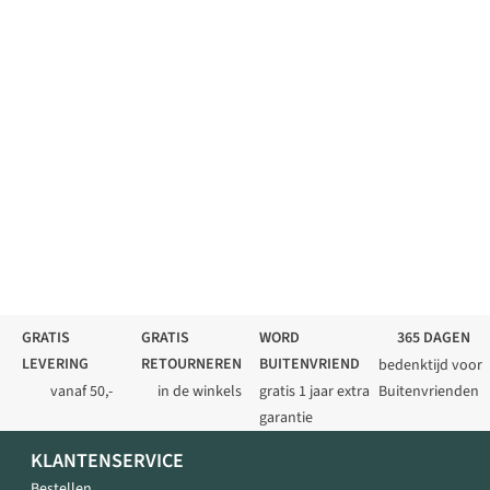
GRATIS
GRATIS
WORD
365 DAGEN
LEVERING
RETOURNEREN
BUITENVRIEND
bedenktijd voor
vanaf 50,-
in de winkels
gratis 1 jaar extra
Buitenvrienden
garantie
KLANTENSERVICE
Bestellen