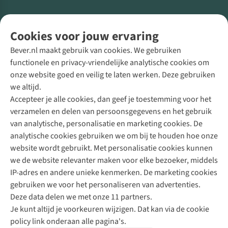
Volg ons voor meer Buiten
Cookies voor jouw ervaring
Bever.nl maakt gebruik van cookies. We gebruiken
functionele en privacy-vriendelijke analytische cookies om
onze website goed en veilig te laten werken. Deze gebruiken
Direct advies van een Buitenexpert
we altijd.
Accepteer je alle cookies, dan geef je toestemming voor het
+31 (0)85 888 50 88
verzamelen en delen van persoonsgegevens en het gebruik
+31 6 12 28 49 80
van analytische, personalisatie en marketing cookies. De
analytische cookies gebruiken we om bij te houden hoe onze
Contactformulier
website wordt gebruikt. Met personalisatie cookies kunnen
we de website relevanter maken voor elke bezoeker, middels
IP-adres en andere unieke kenmerken. De marketing cookies
Algeme
gebruiken we voor het personaliseren van advertenties.
voorwa
Deze data delen we met onze 11 partners.
|
Je kunt altijd je voorkeuren wijzigen. Dat kan via de cookie
Priva
policy link onderaan alle pagina's.