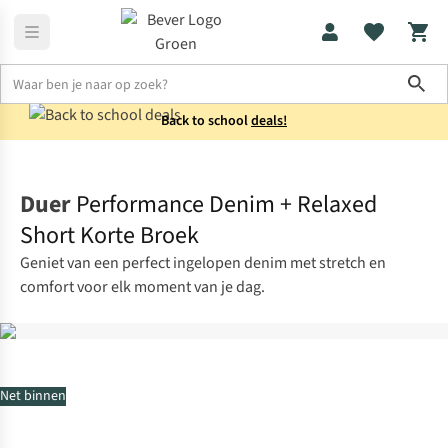
Sho
Back to school
deals!
Broeken
Korte broeken
Duer
Performance Denim + Relaxed
Short Korte Broek
Geniet van een perfect ingelopen denim met stretch en
comfort voor elk moment van je dag.
Net binnen