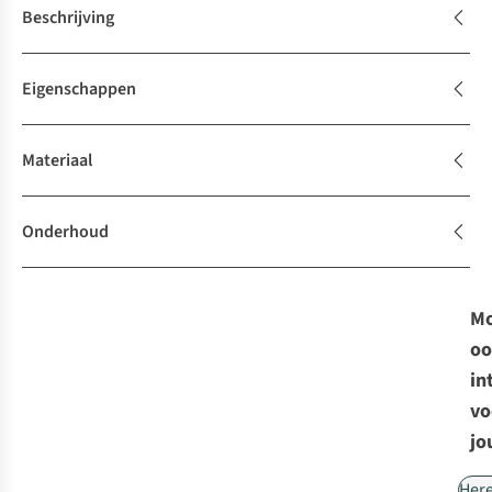
Beschrijving
Eigenschappen
Materiaal
Onderhoud
Mo
oo
in
vo
jo
Her