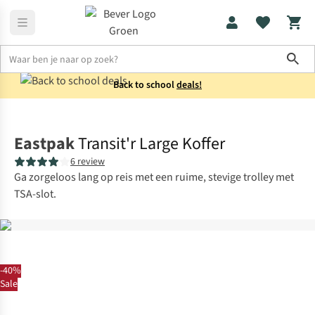
Sho
Back to school
deals!
Reistassen
Trolleys
Eastpak
Transit'r Large Koffer
6 review
Ga zorgeloos lang op reis met een ruime, stevige trolley met
TSA-slot.
-40%
Sale