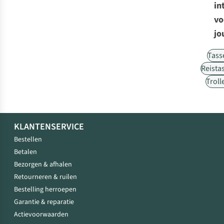
in
vo
jo
Tass
Reista
Troll
KLANTENSERVICE
Bestellen
Betalen
Bezorgen & afhalen
Retourneren & ruilen
Bestelling herroepen
Garantie & reparatie
Actievoorwaarden