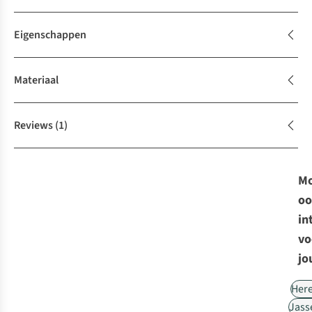
Eigenschappen
Materiaal
Reviews
(1)
Mo
oo
in
vo
jo
Her
Jass