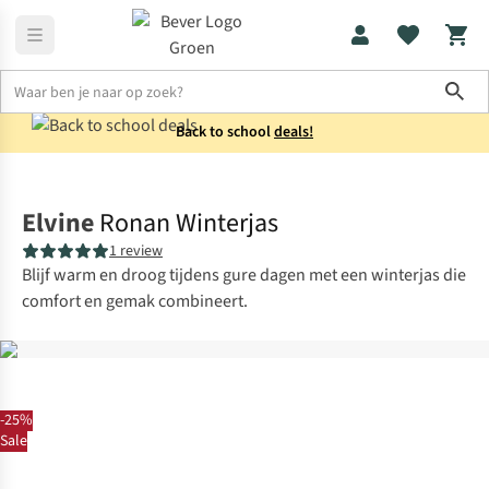
Sho
Back to school
deals!
Jassen
Winterjassen
Elvine
Ronan Winterjas
1 review
Blijf warm en droog tijdens gure dagen met een winterjas die
comfort en gemak combineert.
-25%
Sale