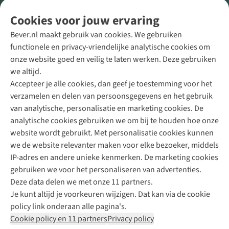
Volg ons voor meer Buiten
Cookies voor jouw ervaring
Bever.nl maakt gebruik van cookies. We gebruiken
functionele en privacy-vriendelijke analytische cookies om
onze website goed en veilig te laten werken. Deze gebruiken
Direct advies van een Buitenexpert
we altijd.
Accepteer je alle cookies, dan geef je toestemming voor het
+31 (0)85 888 50 88
verzamelen en delen van persoonsgegevens en het gebruik
+31 6 12 28 49 80
van analytische, personalisatie en marketing cookies. De
analytische cookies gebruiken we om bij te houden hoe onze
Contactformulier
website wordt gebruikt. Met personalisatie cookies kunnen
we de website relevanter maken voor elke bezoeker, middels
IP-adres en andere unieke kenmerken. De marketing cookies
Algeme
gebruiken we voor het personaliseren van advertenties.
voorwa
Deze data delen we met onze 11 partners.
|
Je kunt altijd je voorkeuren wijzigen. Dat kan via de cookie
Priva
policy link onderaan alle pagina's.
polic
Cookie policy en 11 partners
Privacy policy
|