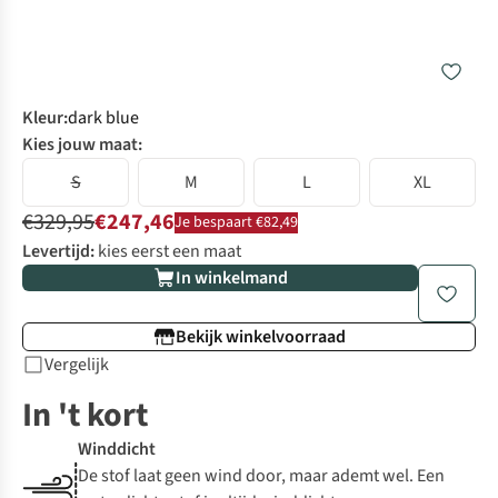
Kleur
:
dark blue
Kies jouw maat:
S
M
L
XL
€329,95
€247,46
Je bespaart €82,49
Levertijd:
kies eerst een maat
In winkelmand
Bekijk winkelvoorraad
Vergelijk
In 't kort
Winddicht
De stof laat geen wind door, maar ademt wel. Een