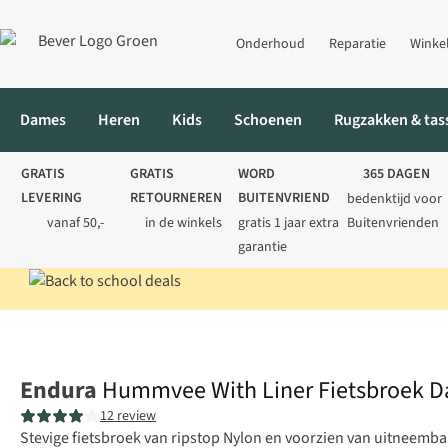
Onderhoud
Reparatie
Winke
Dames
Heren
Kids
Schoenen
Rugzakken & tas
GRATIS
GRATIS
WORD
365 DAGEN
LEVERING
RETOURNEREN
BUITENVRIEND
bedenktijd voor
vanaf 50,-
in de winkels
gratis 1 jaar extra
Buitenvrienden
garantie
Home
Dames
Fietskleding
Fietsbroeken
Hummvee With Lin
Endura
Hummvee With Liner Fietsbroek 
12 review
Stevige fietsbroek van ripstop Nylon en voorzien van uitneembare