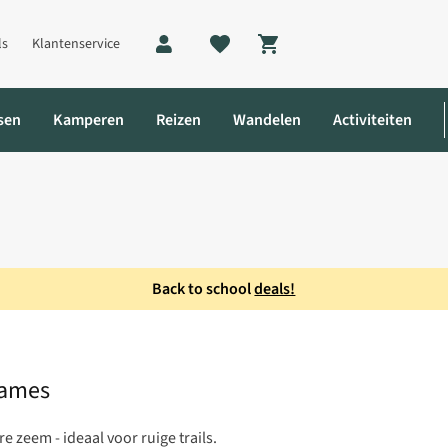
ls
Klantenservice
Shopping cart
sen
Kamperen
Reizen
Wandelen
Activiteiten
Back to school
deals!
er Fietsbroek Dames
Dames
 zeem - ideaal voor ruige trails.