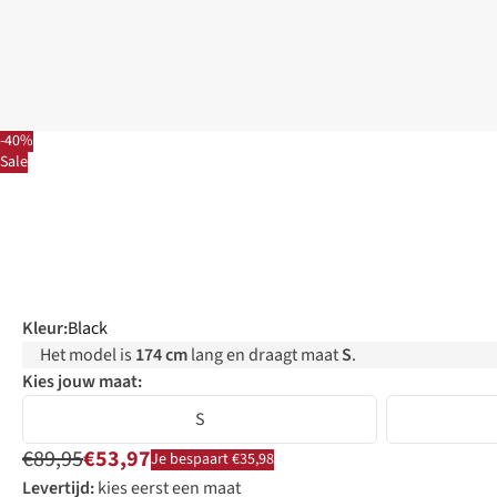
-40%
Sale
Kleur
:
Black
Het model is
174 cm
lang en draagt maat
S
.
Kies jouw maat:
S
€89,95
€53,97
Je bespaart €35,98
Levertijd:
kies eerst een maat