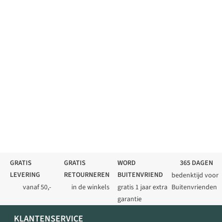
GRATIS
GRATIS
WORD
365 DAGEN
LEVERING
RETOURNEREN
BUITENVRIEND
bedenktijd voor
vanaf 50,-
in de winkels
gratis 1 jaar extra
Buitenvrienden
garantie
KLANTENSERVICE