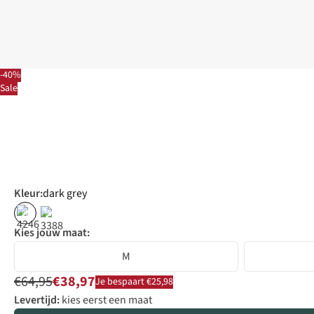
-40%
Sale
Kleur
:
dark grey
%
%
Kies jouw maat:
M
€64,95
€38,97
Je bespaart €25,98
Levertijd:
kies eerst een maat