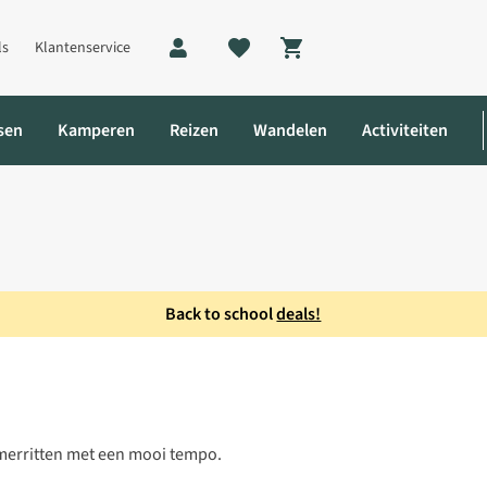
ls
Klantenservice
Shopping cart
sen
Kamperen
Reizen
Wandelen
Activiteiten
Back to school
deals!
 Fietsshirt
omerritten met een mooi tempo.