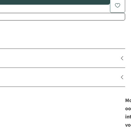
Mo
oo
in
vo