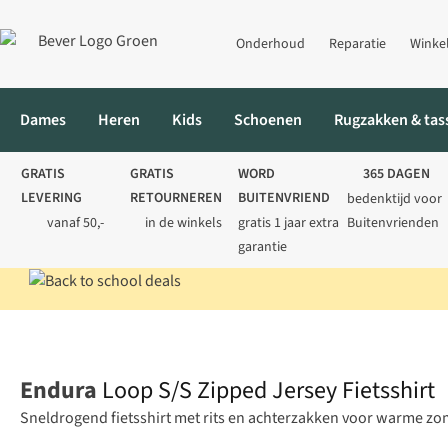
Onderhoud
Reparatie
Winke
Dames
Heren
Kids
Schoenen
Rugzakken & tas
GRATIS
GRATIS
WORD
365 DAGEN
LEVERING
RETOURNEREN
BUITENVRIEND
bedenktijd voor
vanaf 50,-
in de winkels
gratis 1 jaar extra
Buitenvrienden
garantie
Home
Heren
Fietskleding
Fietsshirts
Loop S/S Zipped Jersey
Endura
Loop S/S Zipped Jersey Fietsshirt
Sneldrogend fietsshirt met rits en achterzakken voor warme z