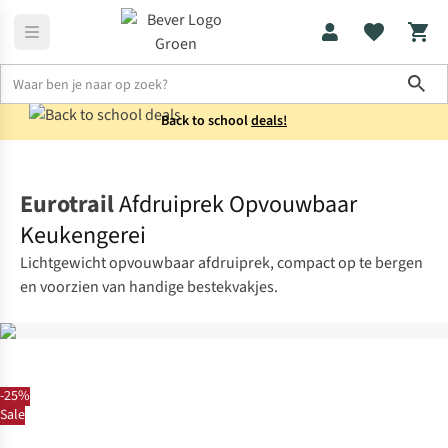
Sho
Back to school
deals!
Koken
Kookaccessoires
Eurotrail
Afdruiprek Opvouwbaar
Keukengerei
Lichtgewicht opvouwbaar afdruiprek, compact op te bergen
en voorzien van handige bestekvakjes.
-25%
Sale