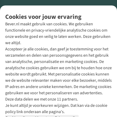
Volg ons voor meer Buiten
Cookies voor jouw ervaring
Bever.nl maakt gebruik van cookies. We gebruiken
functionele en privacy-vriendelijke analytische cookies om
onze website goed en veilig te laten werken. Deze gebruiken
Direct advies van een Buitenexpert
we altijd.
Accepteer je alle cookies, dan geef je toestemming voor het
+31 (0)85 888 50 88
verzamelen en delen van persoonsgegevens en het gebruik
+31 6 12 28 49 80
van analytische, personalisatie en marketing cookies. De
analytische cookies gebruiken we om bij te houden hoe onze
Contactformulier
website wordt gebruikt. Met personalisatie cookies kunnen
we de website relevanter maken voor elke bezoeker, middels
IP-adres en andere unieke kenmerken. De marketing cookies
Algeme
gebruiken we voor het personaliseren van advertenties.
voorwa
Deze data delen we met onze 11 partners.
|
Je kunt altijd je voorkeuren wijzigen. Dat kan via de cookie
Priva
policy link onderaan alle pagina's.
polic