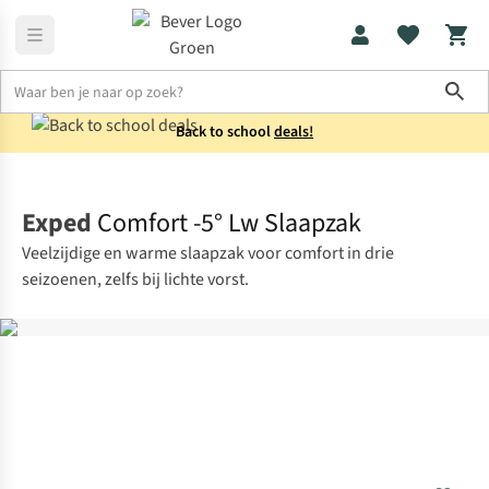
Sho
Back to school
deals!
Slaapzakken
Mummieslaapzakken
Exped
Comfort -5° Lw Slaapzak
Veelzijdige en warme slaapzak voor comfort in drie
seizoenen, zelfs bij lichte vorst.