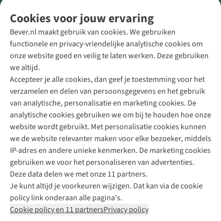
Volg ons voor meer Buiten
Cookies voor jouw ervaring
Bever.nl maakt gebruik van cookies. We gebruiken
functionele en privacy-vriendelijke analytische cookies om
onze website goed en veilig te laten werken. Deze gebruiken
Direct advies van een Buitenexpert
we altijd.
Accepteer je alle cookies, dan geef je toestemming voor het
+31 (0)85 888 50 88
verzamelen en delen van persoonsgegevens en het gebruik
+31 6 12 28 49 80
van analytische, personalisatie en marketing cookies. De
analytische cookies gebruiken we om bij te houden hoe onze
Contactformulier
website wordt gebruikt. Met personalisatie cookies kunnen
we de website relevanter maken voor elke bezoeker, middels
IP-adres en andere unieke kenmerken. De marketing cookies
Algeme
gebruiken we voor het personaliseren van advertenties.
voorwa
Deze data delen we met onze 11 partners.
|
Je kunt altijd je voorkeuren wijzigen. Dat kan via de cookie
Priva
policy link onderaan alle pagina's.
polic
Cookie policy en 11 partners
Privacy policy
|