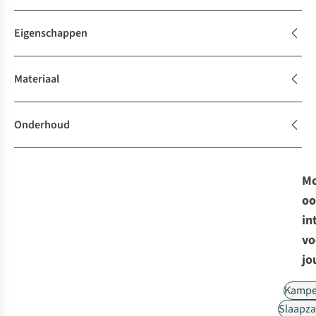
Eigenschappen
Materiaal
Onderhoud
Mo
oo
in
vo
jo
Kampe
Slaapz