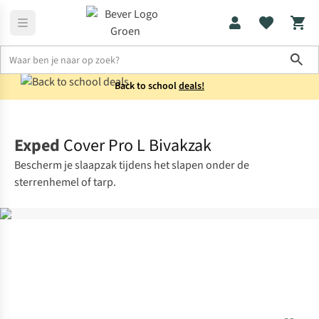
Sho
Back to school
deals!
Tenten
1-persoons
Exped
Cover Pro L Bivakzak
Bescherm je slaapzak tijdens het slapen onder de
sterrenhemel of tarp.