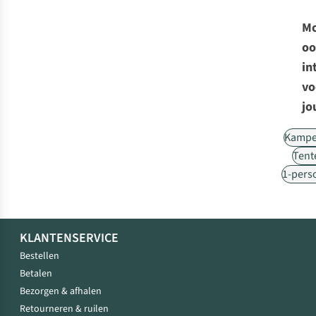
Mo
oo
in
vo
jo
Kampe
Tent
1-pers
KLANTENSERVICE
Bestellen
Betalen
Bezorgen & afhalen
Retourneren & ruilen