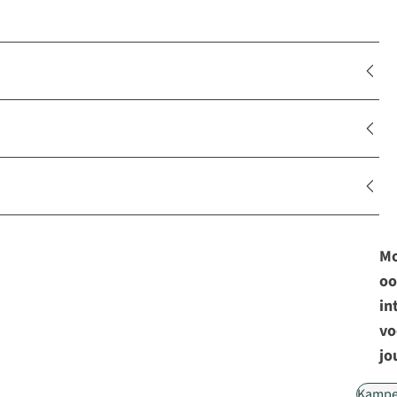
Mo
oo
in
vo
jo
Kampe