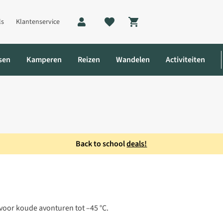
ls
Klantenservice
Shopping cart
sen
Kamperen
Reizen
Wandelen
Activiteiten
Back to school
deals!
oor koude avonturen tot –45 °C.