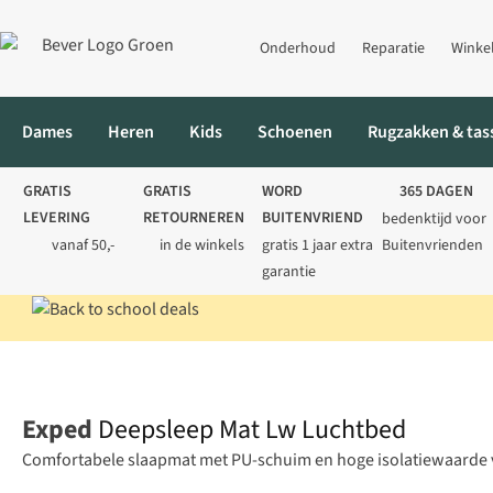
Onderhoud
Reparatie
Winke
Dames
Heren
Kids
Schoenen
Rugzakken & tas
GRATIS
GRATIS
WORD
365 DAGEN
LEVERING
RETOURNEREN
BUITENVRIEND
bedenktijd voor
vanaf 50,-
in de winkels
gratis 1 jaar extra
Buitenvrienden
garantie
Home
Kamperen
Slaapmatten
Deepsleep Mat Lw Luchtbed
Exped
Deepsleep Mat Lw Luchtbed
Comfortabele slaapmat met PU-schuim en hoge isolatiewaarde v