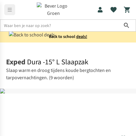
Sho
Back to school
deals!
Slaapzakken
Mummieslaapzakken
Exped
Dura -15° L Slaapzak
Slaap warm en droog tijdens koude bergtochten en
tarpovernachtingen. (9 woorden)