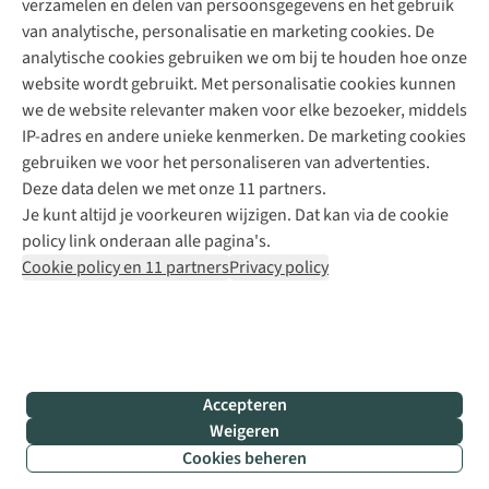
verzamelen en delen van persoonsgegevens en het gebruik
+31 6 12 28 49 80
van analytische, personalisatie en marketing cookies. De
analytische cookies gebruiken we om bij te houden hoe onze
Contactformulier
website wordt gebruikt. Met personalisatie cookies kunnen
we de website relevanter maken voor elke bezoeker, middels
IP-adres en andere unieke kenmerken. De marketing cookies
Algeme
gebruiken we voor het personaliseren van advertenties.
voorwa
Deze data delen we met onze 11 partners.
|
Je kunt altijd je voorkeuren wijzigen. Dat kan via de cookie
Priva
policy link onderaan alle pagina's.
polic
Cookie policy en 11 partners
Privacy policy
|
Cook
polic
|
© 202
Accepteren
Bever
Weigeren
B.V. Al
Cookies beheren
rights
reser