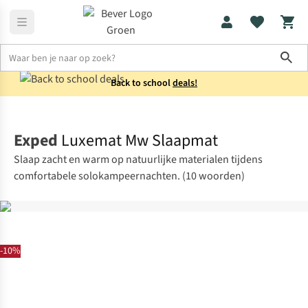
Sho
Back to school
deals!
Kamperen
Slaapmatten
Exped
Luxemat Mw Slaapmat
Slaap zacht en warm op natuurlijke materialen tijdens
comfortabele solokampeernachten. (10 woorden)
-10%