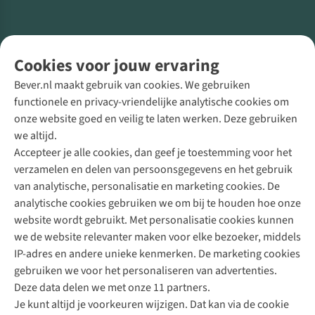
Volg ons voor meer Buiten
Cookies voor jouw ervaring
Bever.nl maakt gebruik van cookies. We gebruiken
functionele en privacy-vriendelijke analytische cookies om
onze website goed en veilig te laten werken. Deze gebruiken
Direct advies van een Buitenexpert
we altijd.
Accepteer je alle cookies, dan geef je toestemming voor het
+31 (0)85 888 50 88
verzamelen en delen van persoonsgegevens en het gebruik
+31 6 12 28 49 80
van analytische, personalisatie en marketing cookies. De
analytische cookies gebruiken we om bij te houden hoe onze
Contactformulier
website wordt gebruikt. Met personalisatie cookies kunnen
we de website relevanter maken voor elke bezoeker, middels
IP-adres en andere unieke kenmerken. De marketing cookies
Algeme
gebruiken we voor het personaliseren van advertenties.
voorwa
Deze data delen we met onze 11 partners.
|
Je kunt altijd je voorkeuren wijzigen. Dat kan via de cookie