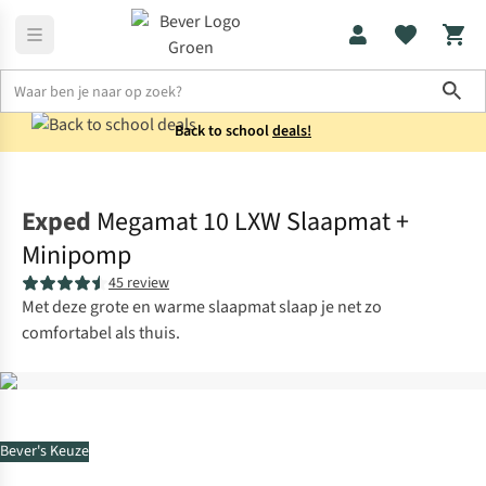
Sho
Back to school
deals!
Kamperen
Slaapmatten
Exped
Megamat 10 LXW Slaapmat +
Minipomp
45 review
Met deze grote en warme slaapmat slaap je net zo
comfortabel als thuis.
Bever's Keuze