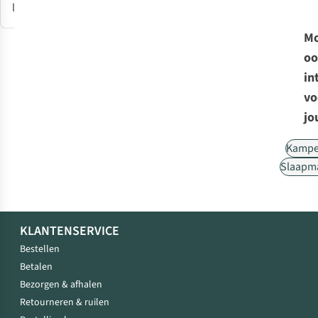
loslaat.
Mo
oo
in
vo
jo
Kampe
Slaapm
KLANTENSERVICE
Bestellen
Betalen
Bezorgen & afhalen
Retourneren & ruilen