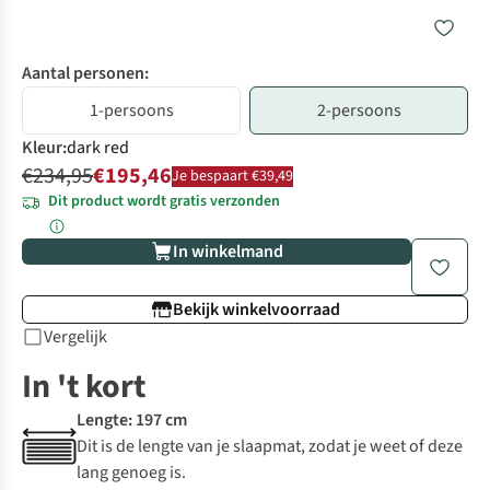
Aantal personen:
1-persoons
2-persoons
Kleur
:
dark red
€234,95
€195,46
Je bespaart €39,49
Dit product wordt gratis verzonden
In winkelmand
Bekijk winkelvoorraad
Vergelijk
In 't kort
Lengte: 197 cm
Dit is de lengte van je slaapmat, zodat je weet of deze
lang genoeg is.