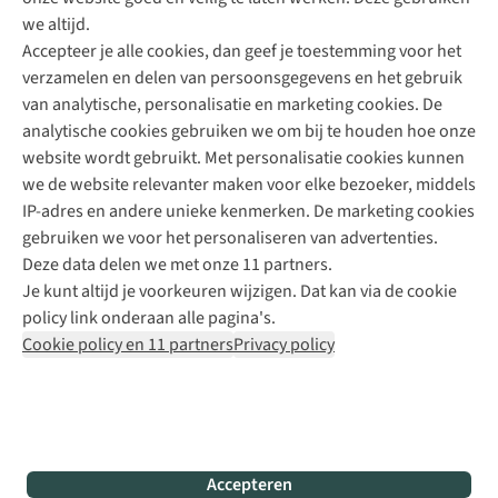
Direct advies van een Buitenexpert
we altijd.
Accepteer je alle cookies, dan geef je toestemming voor het
+31 (0)85 888 50 88
verzamelen en delen van persoonsgegevens en het gebruik
+31 6 12 28 49 80
van analytische, personalisatie en marketing cookies. De
analytische cookies gebruiken we om bij te houden hoe onze
Contactformulier
website wordt gebruikt. Met personalisatie cookies kunnen
we de website relevanter maken voor elke bezoeker, middels
IP-adres en andere unieke kenmerken. De marketing cookies
Algeme
gebruiken we voor het personaliseren van advertenties.
voorwa
Deze data delen we met onze 11 partners.
|
Je kunt altijd je voorkeuren wijzigen. Dat kan via de cookie
Priva
policy link onderaan alle pagina's.
polic
Cookie policy en 11 partners
Privacy policy
|
Cook
polic
|
© 202
Accepteren
Bever