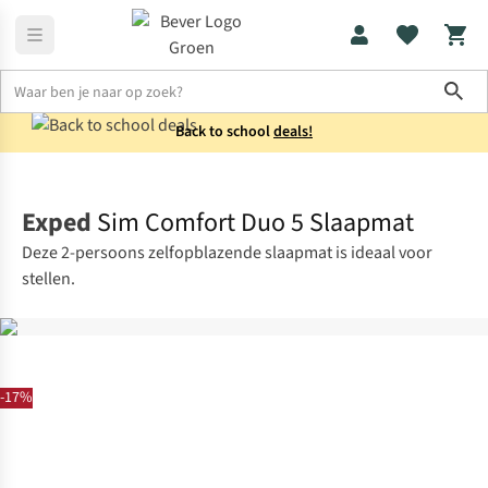
Sho
Back to school
deals!
Kamperen
Slaapmatten
Exped
Sim Comfort Duo 5 Slaapmat
Deze 2-persoons zelfopblazende slaapmat is ideaal voor
stellen.
-17%