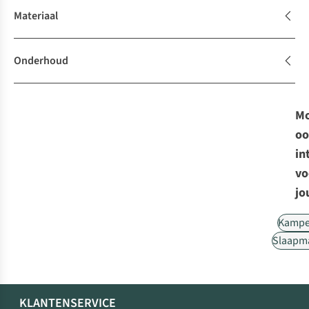
Materiaal
Onderhoud
Mo
oo
in
vo
jo
Kampe
Slaapm
KLANTENSERVICE