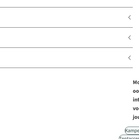
Mo
oo
in
vo
jo
Kampe
Tentacce