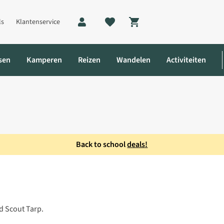
ls
Klantenservice
Shopping cart
sen
Kamperen
Reizen
Wandelen
Activiteiten
Back to school
deals!
40 Tarpstok
d Scout Tarp.