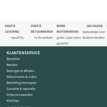
GRATIS
GRATIS
WORD
365 DAGEN
LEVERING
RETOURNEREN
BUITENVRIEND
bedenktijd voor
vanaf 50,-
in de winkels
gratis 1 jaar extra
Buitenvrienden
garantie
KLANTENSERVICE
Bestellen
Betalen
Bezorgen & afhalen
Retourneren & ruilen
Bestelling herroepen
Garantie & reparatie
Actievoorwaarden
Klachten