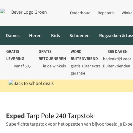
Onderhoud
Reparatie
Winke
Dames
Heren
Kids
Schoenen
Rugzakken & tas
GRATIS
GRATIS
WORD
365 DAGEN
LEVERING
RETOURNEREN
BUITENVRIEND
bedenktijd voor
vanaf 50,-
in de winkels
gratis 1 jaar extra
Buitenvrienden
garantie
Home
Kamperen
Tentaccessoires
Tentstokken
Tarp Pole 2
Exped
Tarp Pole 240 Tarpstok
Superlichte tarpstok voor het opzetten van bijvoorbeeld je Expe