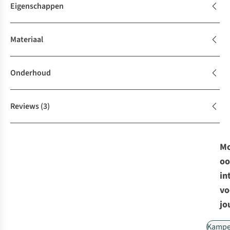
Eigenschappen
Materiaal
Onderhoud
Reviews
(3)
Mo
oo
in
vo
jo
Kampe