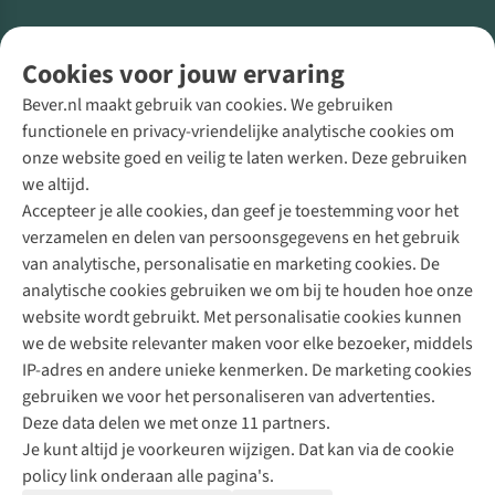
Volg ons voor meer Buiten
Cookies voor jouw ervaring
Bever.nl maakt gebruik van cookies. We gebruiken
functionele en privacy-vriendelijke analytische cookies om
onze website goed en veilig te laten werken. Deze gebruiken
Direct advies van een Buitenexpert
we altijd.
Accepteer je alle cookies, dan geef je toestemming voor het
+31 (0)85 888 50 88
verzamelen en delen van persoonsgegevens en het gebruik
+31 6 12 28 49 80
van analytische, personalisatie en marketing cookies. De
analytische cookies gebruiken we om bij te houden hoe onze
Contactformulier
website wordt gebruikt. Met personalisatie cookies kunnen
we de website relevanter maken voor elke bezoeker, middels
IP-adres en andere unieke kenmerken. De marketing cookies
Algeme
gebruiken we voor het personaliseren van advertenties.
voorwa
Deze data delen we met onze 11 partners.
|
Je kunt altijd je voorkeuren wijzigen. Dat kan via de cookie
Priva
policy link onderaan alle pagina's.