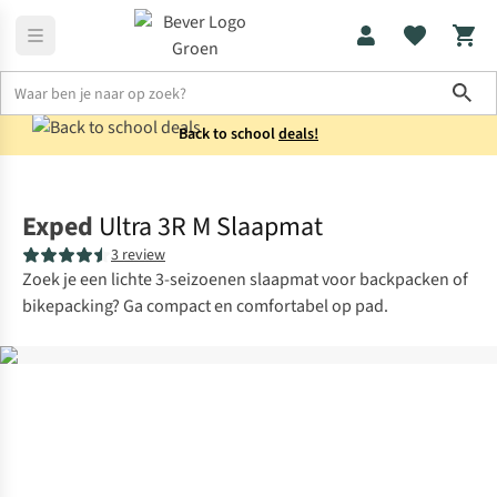
Sho
Back to school
deals!
Slaapmatten
Lichtgewicht slaapmatten
Exped
Ultra 3R M Slaapmat
3 review
Zoek je een lichte 3-seizoenen slaapmat voor backpacken of
bikepacking? Ga compact en comfortabel op pad.