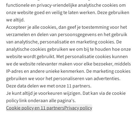
functionele en privacy-vriendelijke analytische cookies om
onze website goed en veilig te laten werken. Deze gebruiken
Direct advies van een Buitenexpert
we altijd.
Accepteer je alle cookies, dan geef je toestemming voor het
+31 (0)85 888 50 88
verzamelen en delen van persoonsgegevens en het gebruik
+31 6 12 28 49 80
van analytische, personalisatie en marketing cookies. De
analytische cookies gebruiken we om bij te houden hoe onze
Contactformulier
website wordt gebruikt. Met personalisatie cookies kunnen
we de website relevanter maken voor elke bezoeker, middels
IP-adres en andere unieke kenmerken. De marketing cookies
Algeme
gebruiken we voor het personaliseren van advertenties.
voorwa
Deze data delen we met onze 11 partners.
|
Je kunt altijd je voorkeuren wijzigen. Dat kan via de cookie
Priva
policy link onderaan alle pagina's.
polic
Cookie policy en 11 partners
Privacy policy
|
Cook
polic
|