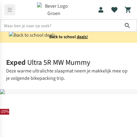
Sho
Back to school
deals!
Slaapmatten
Lichtgewicht slaapmatten
Exped
Ultra 5R MW Mummy
Deze warme ultralichte slaapmat neem je makkelijk mee op
je volgende bikepacking trip.
-20%