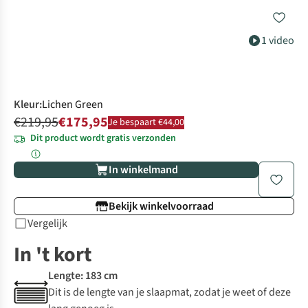
1 video
Kleur
:
Lichen Green
€219,95
€175,95
Je bespaart €44,00
Dit product wordt gratis verzonden
In winkelmand
Bekijk winkelvoorraad
Vergelijk
In 't kort
Lengte: 183 cm
Dit is de lengte van je slaapmat, zodat je weet of deze