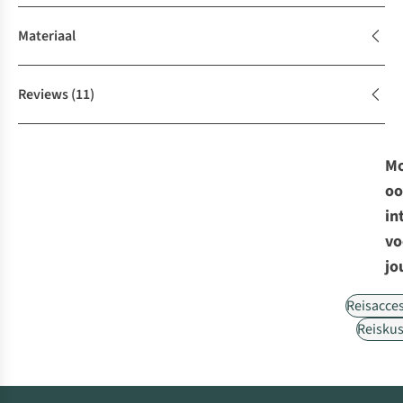
Materiaal
Reviews
(11)
Mo
oo
in
vo
jo
Reisacce
Reisku