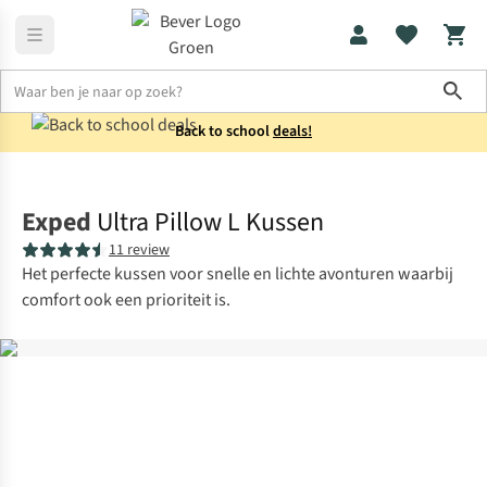
Sho
Back to school
deals!
Reisaccessoires
Reiskussens
Exped
Ultra Pillow L Kussen
11 review
Het perfecte kussen voor snelle en lichte avonturen waarbij
comfort ook een prioriteit is.