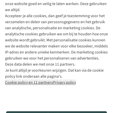
onze website goed en veilig te laten werken. Deze gebruiken
Direct advies van een Buitenexpert
we altijd.
Accepteer je alle cookies, dan geef je toestemming voor het
+31 (0)85 888 50 88
verzamelen en delen van persoonsgegevens en het gebruik
+31 6 12 28 49 80
van analytische, personalisatie en marketing cookies. De
analytische cookies gebruiken we om bij te houden hoe onze
Contactformulier
website wordt gebruikt. Met personalisatie cookies kunnen
we de website relevanter maken voor elke bezoeker, middels
IP-adres en andere unieke kenmerken. De marketing cookies
Algeme
gebruiken we voor het personaliseren van advertenties.
voorwa
Deze data delen we met onze 11 partners.
|
Je kunt altijd je voorkeuren wijzigen. Dat kan via de cookie
Priva
policy link onderaan alle pagina's.
polic
Cookie policy en 11 partners
Privacy policy
|
Cook
polic
|
© 202