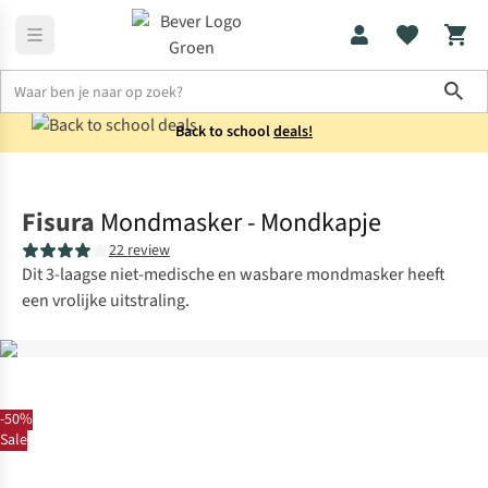
Sho
Back to school
deals!
Wandelen
Trekking
Fisura
Mondmasker - Mondkapje
22 review
Dit 3-laagse niet-medische en wasbare mondmasker heeft
een vrolijke uitstraling.
-50%
Sale