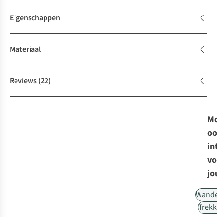
Eigenschappen
Materiaal
Reviews
(22)
Mo
oo
in
vo
jo
Wande
Trekk