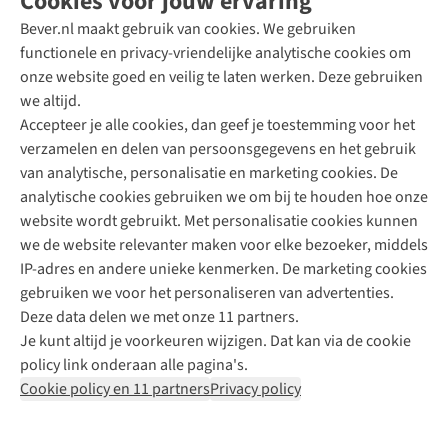
Cookies voor jouw ervaring
Bever.nl maakt gebruik van cookies. We gebruiken
functionele en privacy-vriendelijke analytische cookies om
onze website goed en veilig te laten werken. Deze gebruiken
Direct advies van een Buitenexpert
we altijd.
Accepteer je alle cookies, dan geef je toestemming voor het
+31 (0)85 888 50 88
verzamelen en delen van persoonsgegevens en het gebruik
+31 6 12 28 49 80
van analytische, personalisatie en marketing cookies. De
analytische cookies gebruiken we om bij te houden hoe onze
Contactformulier
website wordt gebruikt. Met personalisatie cookies kunnen
we de website relevanter maken voor elke bezoeker, middels
IP-adres en andere unieke kenmerken. De marketing cookies
Algeme
gebruiken we voor het personaliseren van advertenties.
voorwa
Deze data delen we met onze 11 partners.
|
Je kunt altijd je voorkeuren wijzigen. Dat kan via de cookie
Priva
policy link onderaan alle pagina's.
polic
Cookie policy en 11 partners
Privacy policy
|
Cook