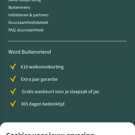
Bever koopt terug
Buitenmens
Initiatieven & partners
Duurzaamheidsbeleid
FAQ: duurzaamheid
Word Buitenvriend
€10 welkomstkorting
Extra jaar garantie
Gratis wasbeurt voor je slaapzak of jas
365 dagen bedenktijd
Volg ons voor meer Buiten