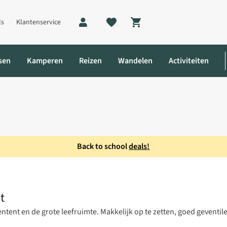
ls
Klantenservice
Shopping cart
sen
Kamperen
Reizen
Wandelen
Activiteiten
Back to school
deals!
P Tunneltent
t
ntent en de grote leefruimte. Makkelijk op te zetten, goed geventil