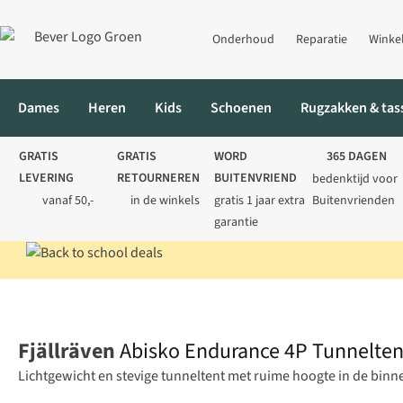
Onderhoud
Reparatie
Winke
Dames
Heren
Kids
Schoenen
Rugzakken & tas
GRATIS
GRATIS
WORD
365 DAGEN
LEVERING
RETOURNEREN
BUITENVRIEND
bedenktijd voor
vanaf 50,-
in de winkels
gratis 1 jaar extra
Buitenvrienden
garantie
Home
Kamperen
Tenten
Tunneltenten
Abisko Endurance 4
Fjällräven
Abisko Endurance 4P Tunnelten
Lichtgewicht en stevige tunneltent met ruime hoogte in de binne