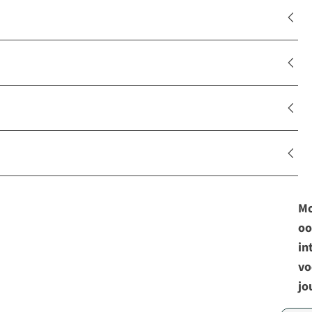
Mo
oo
in
vo
jo