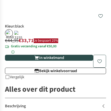
Kleur
:
black
%
%
€44,95
€33,71
Je bespaart 25%
Gratis verzending vanaf €50,00
In winkelmand
Bekijk winkelvoorraad
Vergelijk
Alles over dit product
Beschrijving