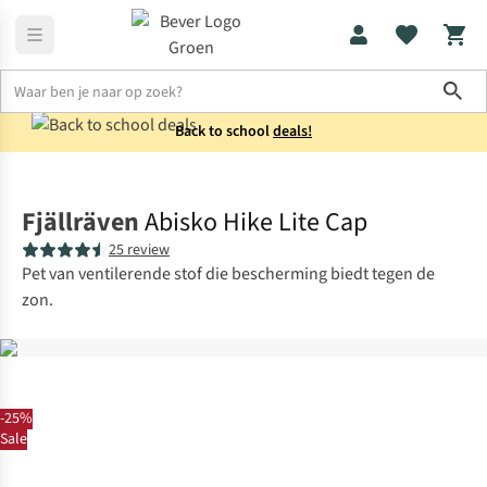
Sho
Back to school
deals!
Accessoires
Petten
Fjällräven
Abisko Hike Lite Cap
25 review
Pet van ventilerende stof die bescherming biedt tegen de
zon.
-25%
Sale