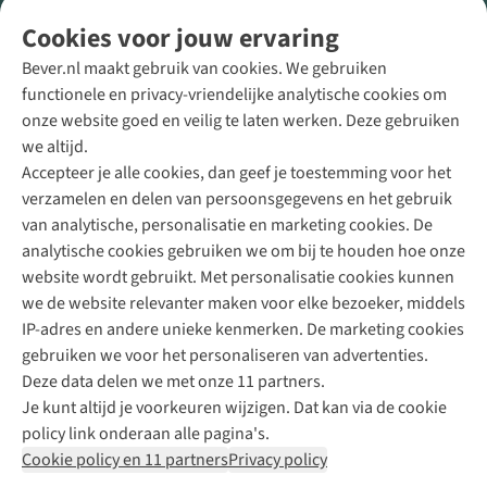
Volg ons voor meer Buiten
Cookies voor jouw ervaring
Bever.nl maakt gebruik van cookies. We gebruiken
functionele en privacy-vriendelijke analytische cookies om
onze website goed en veilig te laten werken. Deze gebruiken
Direct advies van een Buitenexpert
we altijd.
Accepteer je alle cookies, dan geef je toestemming voor het
+31 (0)85 888 50 88
verzamelen en delen van persoonsgegevens en het gebruik
+31 6 12 28 49 80
van analytische, personalisatie en marketing cookies. De
analytische cookies gebruiken we om bij te houden hoe onze
Contactformulier
website wordt gebruikt. Met personalisatie cookies kunnen
we de website relevanter maken voor elke bezoeker, middels
IP-adres en andere unieke kenmerken. De marketing cookies
Algeme
gebruiken we voor het personaliseren van advertenties.
voorwa
Deze data delen we met onze 11 partners.
|
Je kunt altijd je voorkeuren wijzigen. Dat kan via de cookie
Priva
policy link onderaan alle pagina's.
polic
Cookie policy en 11 partners
Privacy policy
|