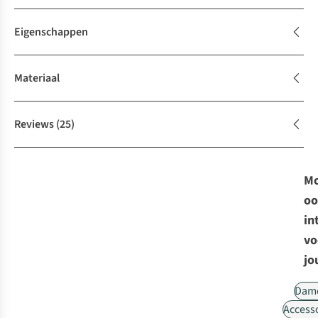
Eigenschappen
Materiaal
Reviews
(25)
Mo
oo
in
vo
jo
Dam
Access