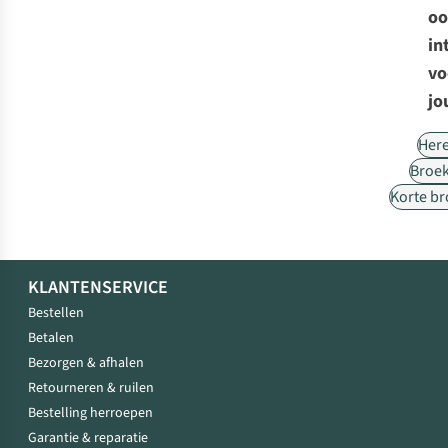
oo
in
vo
jo
Her
Broe
Korte b
KLANTENSERVICE
Bestellen
Betalen
Bezorgen & afhalen
Retourneren & ruilen
Bestelling herroepen
Garantie & reparatie