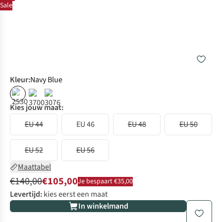
Sale
Kleur
:
Navy Blue
%
Kies jouw maat:
EU 44
EU 46
EU 48
EU 50
EU 52
EU 56
Maattabel
€140,00
€105,00
Je bespaart €35,00
Levertijd:
kies eerst een maat
In winkelmand