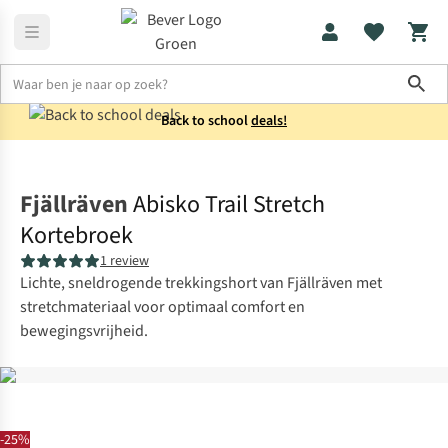
Sho
Back to school
deals!
Broeken
Korte broeken
Fjällräven
Abisko Trail Stretch
Kortebroek
1 review
Lichte, sneldrogende trekkingshort van Fjällräven met
stretchmateriaal voor optimaal comfort en
bewegingsvrijheid.
-25%