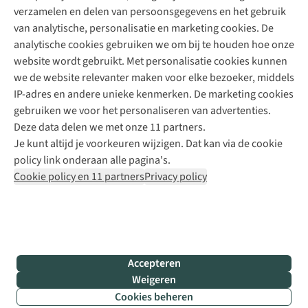
verzamelen en delen van persoonsgegevens en het gebruik
+31 6 12 28 49 80
van analytische, personalisatie en marketing cookies. De
analytische cookies gebruiken we om bij te houden hoe onze
Contactformulier
website wordt gebruikt. Met personalisatie cookies kunnen
we de website relevanter maken voor elke bezoeker, middels
IP-adres en andere unieke kenmerken. De marketing cookies
Algeme
gebruiken we voor het personaliseren van advertenties.
voorwa
Deze data delen we met onze 11 partners.
|
Je kunt altijd je voorkeuren wijzigen. Dat kan via de cookie
Priva
policy link onderaan alle pagina's.
polic
Cookie policy en 11 partners
Privacy policy
|
Cook
polic
|
© 202
Accepteren
Bever
Weigeren
B.V. Al
Cookies beheren
rights