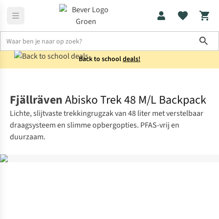
Sho
Back to school
deals!
Rugzakken
Trekkingrugzakken
Fjällräven
Abisko Trek 48 M/L Backpack
Lichte, slijtvaste trekkingrugzak van 48 liter met verstelbaar
draagsysteem en slimme opbergopties. PFAS-vrij en
duurzaam.