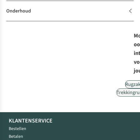
Onderhoud
Mo
oo
in
vo
jo
Rugza
Trekkingr
KLANTENSERVICE
Bestellen
Betalen