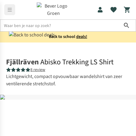
Sho
Back to school
deals!
Shirts
Overhemden
Fjällräven
Abisko Trekking LS Shirt
8 review
Lichtgewicht, compact opvouwbaar wandelshirt van zeer
ventilerende stretchstof.