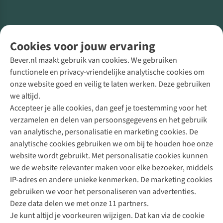
Volg ons voor meer Buiten
Cookies voor jouw ervaring
Bever.nl maakt gebruik van cookies. We gebruiken
functionele en privacy-vriendelijke analytische cookies om
onze website goed en veilig te laten werken. Deze gebruiken
Direct advies van een Buitenexpert
we altijd.
Accepteer je alle cookies, dan geef je toestemming voor het
+31 (0)85 888 50 88
verzamelen en delen van persoonsgegevens en het gebruik
+31 6 12 28 49 80
van analytische, personalisatie en marketing cookies. De
analytische cookies gebruiken we om bij te houden hoe onze
Contactformulier
website wordt gebruikt. Met personalisatie cookies kunnen
we de website relevanter maken voor elke bezoeker, middels
IP-adres en andere unieke kenmerken. De marketing cookies
Algeme
gebruiken we voor het personaliseren van advertenties.
voorwa
Deze data delen we met onze 11 partners.
|
Je kunt altijd je voorkeuren wijzigen. Dat kan via de cookie