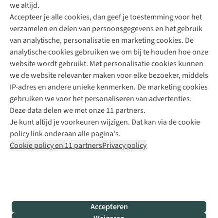
we altijd.
Accepteer je alle cookies, dan geef je toestemming voor het
+31 (0)85 888 50 88
verzamelen en delen van persoonsgegevens en het gebruik
+31 6 12 28 49 80
van analytische, personalisatie en marketing cookies. De
analytische cookies gebruiken we om bij te houden hoe onze
Contactformulier
website wordt gebruikt. Met personalisatie cookies kunnen
we de website relevanter maken voor elke bezoeker, middels
IP-adres en andere unieke kenmerken. De marketing cookies
Algeme
gebruiken we voor het personaliseren van advertenties.
voorwa
Deze data delen we met onze 11 partners.
|
Je kunt altijd je voorkeuren wijzigen. Dat kan via de cookie
Priva
policy link onderaan alle pagina's.
polic
Cookie policy en 11 partners
Privacy policy
|
Cook
polic
|
© 202
Accepteren
Bever