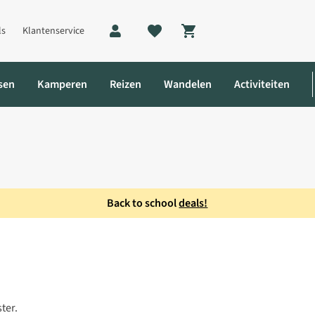
ls
Klantenservice
Shopping cart
sen
Kamperen
Reizen
Wandelen
Activiteiten
Back to school
deals!
p
ter.