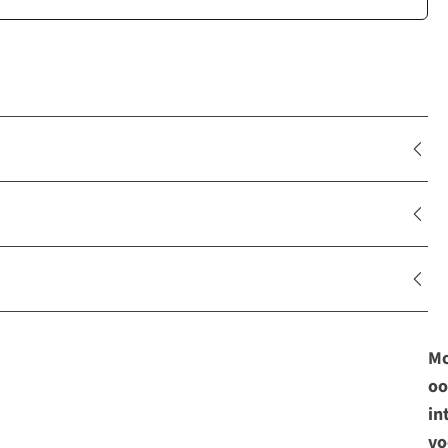
Mo
oo
in
vo