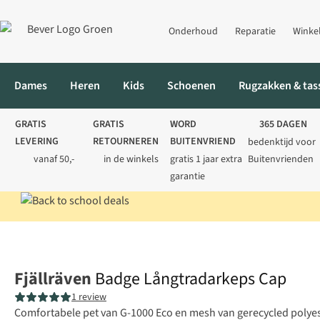
Onderhoud
Reparatie
Winke
Dames
Heren
Kids
Schoenen
Rugzakken & tas
GRATIS
GRATIS
WORD
365 DAGEN
LEVERING
RETOURNEREN
BUITENVRIEND
bedenktijd voor
vanaf 50,-
in de winkels
gratis 1 jaar extra
Buitenvrienden
garantie
Home
Heren
Accessoires
Petten
Badge Långtradarkeps Ca
Fjällräven
Badge Långtradarkeps Cap
1 review
Comfortabele pet van G-1000 Eco en mesh van gerecycled polyes