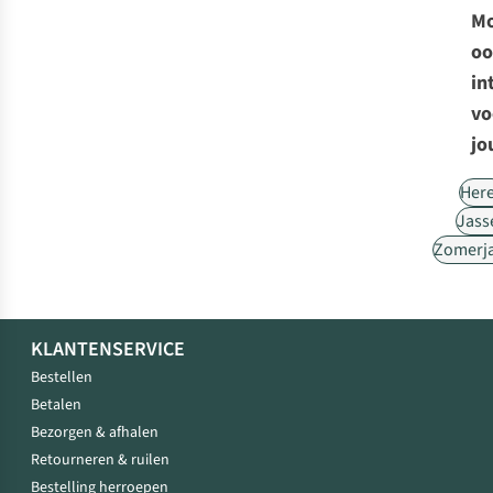
Mo
oo
in
vo
jo
Her
Jass
Zomerj
KLANTENSERVICE
Bestellen
Betalen
Bezorgen & afhalen
Retourneren & ruilen
Bestelling herroepen