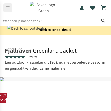
Sho
Back to school
deals!
Jassen
Zomerjassen
Fjällräven
Greenland Jacket
1 review
Een outdoor klassieker uit 1968, nu met verbeterde pasvorm
en gemaakt van duurzame materialen.
-25%
Sale