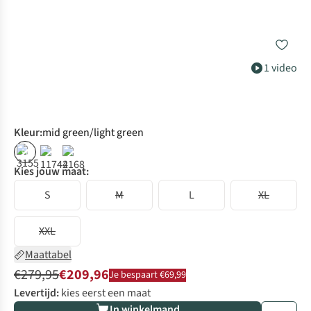
1 video
Kleur
:
mid green/light green
%
Kies jouw maat:
S
M
L
XL
XXL
Maattabel
€279,95
€209,96
Je bespaart €69,99
Levertijd:
kies eerst een maat
In winkelmand