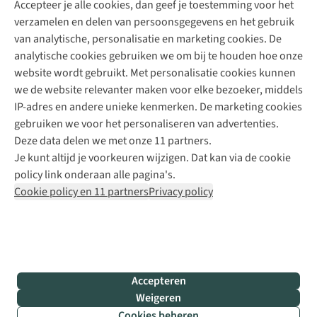
Accepteer je alle cookies, dan geef je toestemming voor het
+31 (0)85 888 50 88
verzamelen en delen van persoonsgegevens en het gebruik
+31 6 12 28 49 80
van analytische, personalisatie en marketing cookies. De
analytische cookies gebruiken we om bij te houden hoe onze
Contactformulier
website wordt gebruikt. Met personalisatie cookies kunnen
we de website relevanter maken voor elke bezoeker, middels
IP-adres en andere unieke kenmerken. De marketing cookies
Algeme
gebruiken we voor het personaliseren van advertenties.
voorwa
Deze data delen we met onze 11 partners.
|
Je kunt altijd je voorkeuren wijzigen. Dat kan via de cookie
Priva
policy link onderaan alle pagina's.
polic
Cookie policy en 11 partners
Privacy policy
|
Cook
polic
|
© 202
Accepteren
Bever
Weigeren
B.V. Al
Cookies beheren