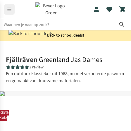
Sho
Back to school
deals!
Jassen
Zomerjassen
Fjällräven
Greenland Jas Dames
2 review
Een outdoor klassieker uit 1968, nu met verbeterde pasvorm
en gemaakt van duurzame materialen.
-25%
Sale