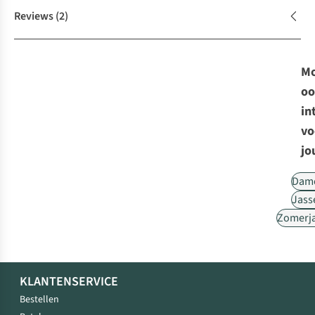
Reviews
(2)
Mo
oo
in
vo
jo
Dam
Jass
Zomerj
KLANTENSERVICE
Bestellen