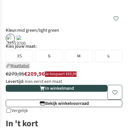
Kleur
:
mid green/light green
%
Kies jouw maat:
XS
S
M
L
Maattabel
€279,95
€209,96
Je bespaart €69,99
Levertijd:
kies eerst een maat
In winkelmand
Bekijk winkelvoorraad
Vergelijk
In 't kort