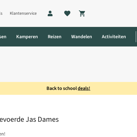
ls
Klantenservice
Shopping cart
sen
Kamperen
Reizen
Wandelen
Activiteiten
Back to school
deals!
ket W Gevoerde Jas Dames
Gevoerde Jas Dames
en!