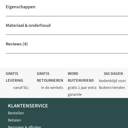
Eigenschappen
Materiaal & onderhoud
Reviews
(4)
GRATIS
GRATIS
WORD
365 DAGEN
LEVERING
RETOURNEREN
BUITENVRIEND
bedenktijd voor
vanaf 50,-
in de winkels
gratis 1 jaar extra
Buitenvrienden
garantie
KLANTENSERVICE
Bestellen
Betalen
Bezorgen & afhalen