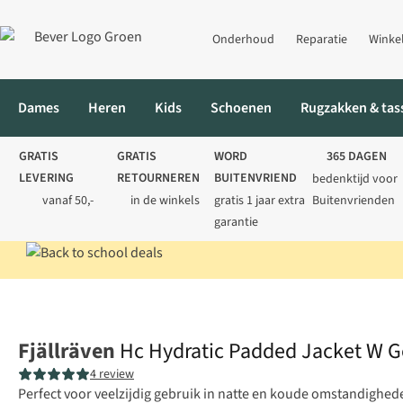
Onderhoud
Reparatie
Winke
Dames
Heren
Kids
Schoenen
Rugzakken & tas
GRATIS
GRATIS
WORD
365 DAGEN
LEVERING
RETOURNEREN
BUITENVRIEND
bedenktijd voor
vanaf 50,-
in de winkels
gratis 1 jaar extra
Buitenvrienden
garantie
Home
Dames
Jassen
Winterjassen
Hc Hydratic Padded Jac
Fjällräven
Hc Hydratic Padded Jacket W 
4 review
Perfect voor veelzijdig gebruik in natte en koude omstandighed