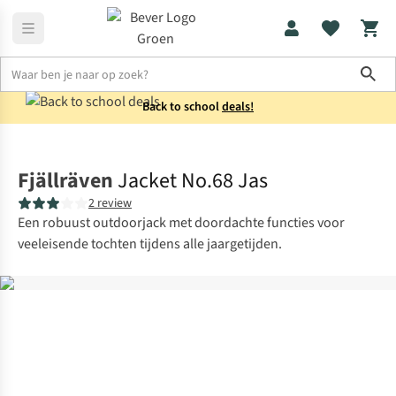
Sho
Back to school
deals!
Jassen
Zomerjassen
Fjällräven
Jacket No.68 Jas
2 review
Een robuust outdoorjack met doordachte functies voor
veeleisende tochten tijdens alle jaargetijden.