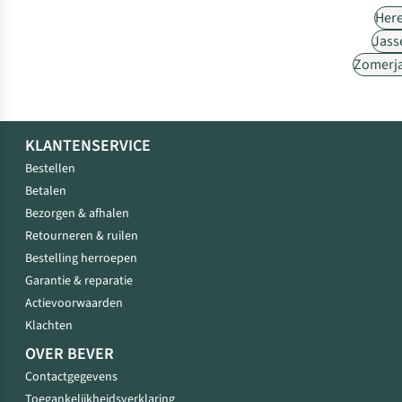
Her
Jass
Zomerj
KLANTENSERVICE
Bestellen
Betalen
Bezorgen & afhalen
Retourneren & ruilen
Bestelling herroepen
Garantie & reparatie
Actievoorwaarden
Klachten
OVER BEVER
Contactgegevens
Toegankelijkheidsverklaring