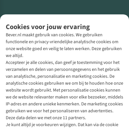
Volg ons voor meer Buiten
Cookies voor jouw ervaring
Bever.nl maakt gebruik van cookies. We gebruiken
functionele en privacy-vriendelijke analytische cookies om
onze website goed en veilig te laten werken. Deze gebruiken
Direct advies van een Buitenexpert
we altijd.
Accepteer je alle cookies, dan geef je toestemming voor het
+31 (0)85 888 50 88
verzamelen en delen van persoonsgegevens en het gebruik
+31 6 12 28 49 80
van analytische, personalisatie en marketing cookies. De
analytische cookies gebruiken we om bij te houden hoe onze
Contactformulier
website wordt gebruikt. Met personalisatie cookies kunnen
we de website relevanter maken voor elke bezoeker, middels
IP-adres en andere unieke kenmerken. De marketing cookies
Algeme
gebruiken we voor het personaliseren van advertenties.
voorwa
Deze data delen we met onze 11 partners.
|
Je kunt altijd je voorkeuren wijzigen. Dat kan via de cookie