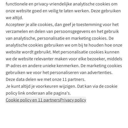
functionele en privacy-vriendelijke analytische cookies om
onze website goed en veilig te laten werken. Deze gebruiken
Direct advies van een Buitenexpert
we altijd.
Accepteer je alle cookies, dan geef je toestemming voor het
+31 (0)85 888 50 88
verzamelen en delen van persoonsgegevens en het gebruik
+31 6 12 28 49 80
van analytische, personalisatie en marketing cookies. De
analytische cookies gebruiken we om bij te houden hoe onze
Contactformulier
website wordt gebruikt. Met personalisatie cookies kunnen
we de website relevanter maken voor elke bezoeker, middels
IP-adres en andere unieke kenmerken. De marketing cookies
Algeme
gebruiken we voor het personaliseren van advertenties.
voorwa
Deze data delen we met onze 11 partners.
|
Je kunt altijd je voorkeuren wijzigen. Dat kan via de cookie
Priva
policy link onderaan alle pagina's.
polic
Cookie policy en 11 partners
Privacy policy
|
Cook
polic
|