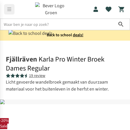
Sho
Back to school
deals!
Broeken
Gevoerde broeken
Fjällräven
Karla Pro Winter Broek
Dames Regular
19 review
Licht gevoerde wandelbroek gemaakt van duurzaam
materiaal voor het buitenleven in de herfst en winter.
-20%
Sale