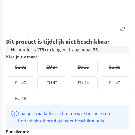
Dit product is tijdelijk niet beschikbaar
Het model is
176 cm
lang en draagt maat
36
.
Kies jouw maat:
EU 32
EU 34
EU 36
EU 38
EU 40
EU 42
EU 44
EU 46
EU 48
Laat je e-mailadres achter en we sturen je een 
bericht als dit product weer beschikbaar is.
E-mailadres: