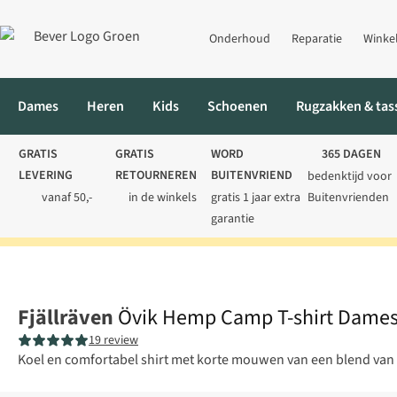
Onderhoud
Reparatie
Winke
Dames
Heren
Kids
Schoenen
Rugzakken & tas
GRATIS
GRATIS
WORD
365 DAGEN
LEVERING
RETOURNEREN
BUITENVRIEND
bedenktijd voor
vanaf 50,-
in de winkels
gratis 1 jaar extra
Buitenvrienden
garantie
Home
Dames
Shirts
Blouses
Övik Hemp Camp T-shirt Dame
Fjällräven
Övik Hemp Camp T-shirt Dame
19 review
Koel en comfortabel shirt met korte mouwen van een blend van