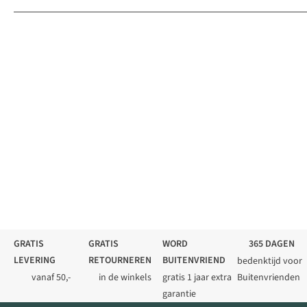
GRATIS
GRATIS
WORD
365 DAGEN
LEVERING
RETOURNEREN
BUITENVRIEND
bedenktijd voor
vanaf 50,-
in de winkels
gratis 1 jaar extra
Buitenvrienden
garantie