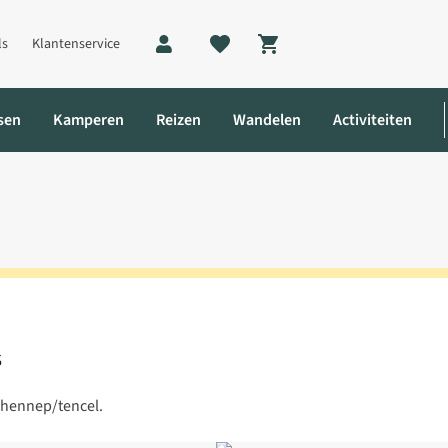
ls
Klantenservice
Shopping cart
sen
Kamperen
Reizen
Wandelen
Activiteiten
s
s
 hennep/tencel.