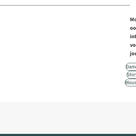
Mo
oo
in
vo
jo
Dam
Shir
Blou