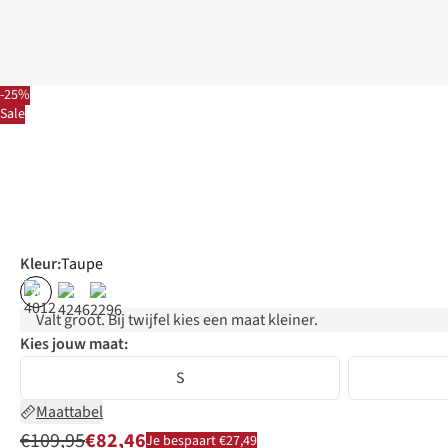
-25%
Sale
Kleur
:
Taupe
%
Valt groot. Bij twijfel kies een maat kleiner.
Kies jouw maat:
S
Maattabel
€109,95
€82,46
Je bespaart €27,49